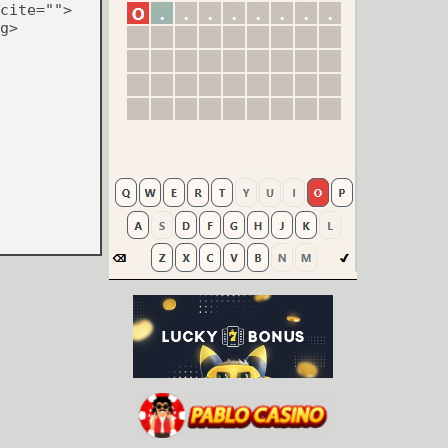
cite="">
g>