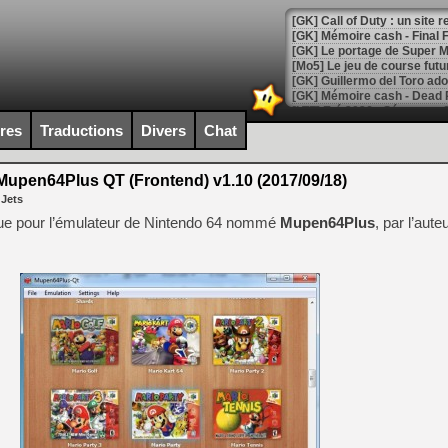
[GK] Le portage de Super M
[Mo5] Le jeu de course fut
[GK] Guillermo del Toro ado
[LTF] Eté 2026 - Séquence 
ires
Traductions
Divers
Chat
[GK] Mistfall Hunter : déjà 
[GK] Wo Long 2 évolue avec
[GK] Crossfire : un TPS à 100
upen64Plus QT (Frontend) v1.10 (2017/09/18)
[LS] [PS5] Premiers signes 
 Jets
hique pour l’émulateur de Nintendo 64 nommé
Mupen64Plus
, par l’aut
[Mo5] DOOM arrive en cart
[GK] Bethesda fête les 30 
[GK] Roblox : l'action en B
[GK] Agenda - GeForce NOW
[GK] Devolver Digital en a 
[LS] [PS5] ps5-y2jb-autolo