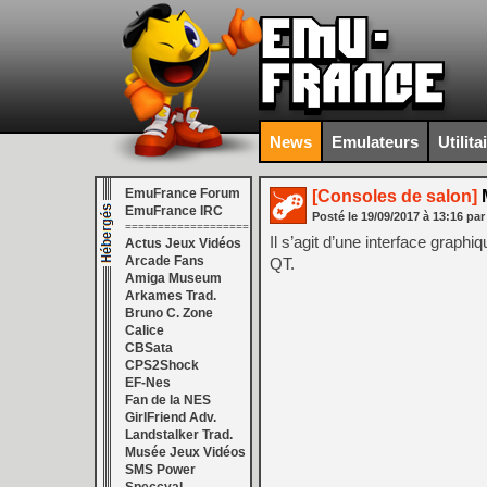
News
Emulateurs
Utilita
EmuFrance Forum
[Consoles de salon]
M
EmuFrance IRC
Posté le
19/09/2017
à
13:16
par
===================
Il s’agit d’une interface grap
Actus Jeux Vidéos
Arcade Fans
QT.
Amiga Museum
Arkames Trad.
Bruno C. Zone
Calice
CBSata
CPS2Shock
EF-Nes
Fan de la NES
GirlFriend Adv.
Landstalker Trad.
Musée Jeux Vidéos
SMS Power