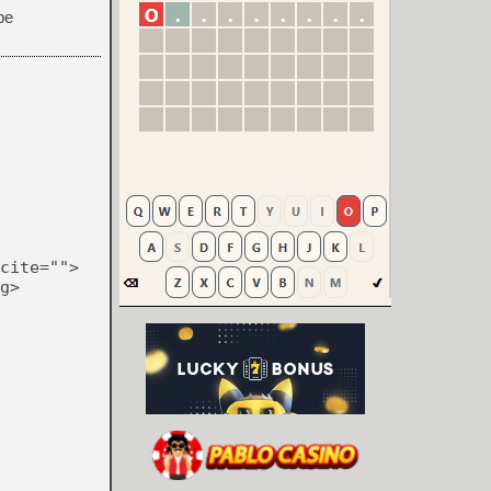
pe
cite="">
g>