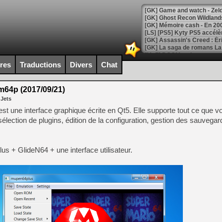
[Mo5] DOOM arrive en cart
[GK] Bethesda fête les 30 
ires
Traductions
Divers
Chat
[GK] Roblox : l'action en B
64p (2017/09/21)
[GK] Agenda - GeForce NOW
 Jets
[GK] Devolver Digital en a 
 une interface graphique écrite en Qt5. Elle supporte tout ce que v
élection de plugins, édition de la configuration, gestion des sauvegar
[LS] [PS5] ps5-y2jb-autolo
[GK] Pourquoi Marvel Tokon 
[GK] Test : Restory : Chill
us + GlideN64 + une interface utilisateur.
[GK] GTA 6 : Rockstar Games
[GK] Hot Wheels Infinite Rus
[GK] Mémoire cash - Secret 
[GK] Résultats Nintendo : 
[GK] Déjà des dégraissage
[Mo5] Brickboy cherche à r
[GK] Minecraft et ses « Gra