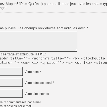
ttez Mupen64Plus-Qt (l’exe) pour une liste de jeux avec les cheats ty
age!
as publiée.
Les champs obligatoires sont indiqués avec
*
ces tags et attributs HTML:
abbr title=""> <acronym title=""> <b> <blockquote 
etime=""> <em> <i> <q cite=""> <s> <strike> <stron
Votre nom *
Votre adresse email *
Votre site internet
eaux commentaires par e-mail.
aux articles par e-mail.