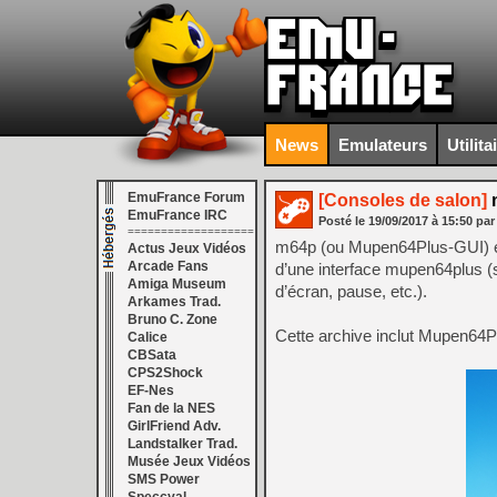
News
Emulateurs
Utilita
EmuFrance Forum
[Consoles de salon]
m
EmuFrance IRC
Posté le
19/09/2017
à
15:50
par
===================
m64p (ou Mupen64Plus-GUI) est
Actus Jeux Vidéos
Arcade Fans
d’une interface mupen64plus (s
Amiga Museum
d’écran, pause, etc.).
Arkames Trad.
Bruno C. Zone
Cette archive inclut Mupen64Pl
Calice
CBSata
CPS2Shock
EF-Nes
Fan de la NES
GirlFriend Adv.
Landstalker Trad.
Musée Jeux Vidéos
SMS Power