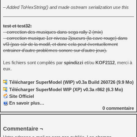
– Added ToHexString() and made ostream serialization use this
test et test32:
– correction des musiques dans sega rally 2 (mix)
– correction musique 1er niveau 2joueurs (la cave rouge) dans
vf3 (pas sûr de la modif, et donc cela peut éventuellement
entrainer d’autre problèmes sonore sur d’autre jeux).
Les fichiers sont compilés par
spindizzi
et/ou
KOF2112
, merci à
eux.
Télécharger SuperModel (WIP) v0.3a Build 260726 (9.9 Mo)
Télécharger SuperModel WIP (XP) v0.3a r862 (6.3 Mo)
Site Officiel
En savoir plus…
0
commentaire
Commentaire ¬