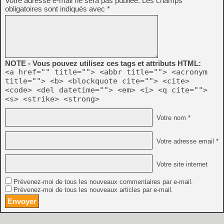
Votre adresse e-mail ne sera pas publiée.
Les champs
obligatoires sont indiqués avec
*
NOTE - Vous pouvez utilisez ces tags et attributs HTML:
<a href="" title=""> <abbr title=""> <acronym
title=""> <b> <blockquote cite=""> <cite>
<code> <del datetime=""> <em> <i> <q cite="">
<s> <strike> <strong>
Votre nom *
Votre adresse email *
Votre site internet
Prévenez-moi de tous les nouveaux commentaires par e-mail.
Prévenez-moi de tous les nouveaux articles par e-mail.