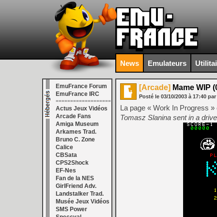
News
Emulateurs
Utilita
EmuFrance Forum
[Arcade]
Mame WIP (0
EmuFrance IRC
Posté le
03/10/2003
à
17:40
par
===================
La page « Work In Progress » 
Actus Jeux Vidéos
Arcade Fans
Tomasz Slanina sent in a drive
Amiga Museum
Arkames Trad.
Bruno C. Zone
Calice
CBSata
CPS2Shock
EF-Nes
Fan de la NES
GirlFriend Adv.
Landstalker Trad.
Musée Jeux Vidéos
SMS Power