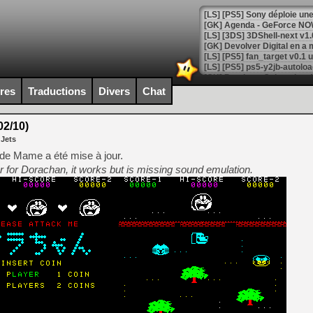
[GK] Agenda - GeForce NOW
[GK] Devolver Digital en a 
[LS] [PS5] ps5-y2jb-autolo
[GK] Pourquoi Marvel Tokon 
ires
Traductions
Divers
Chat
[GK] Test : Restory : Chill
[GK] GTA 6 : Rockstar Games
[GK] Hot Wheels Infinite Rus
2/10)
[GK] Mémoire cash - Secret 
 Jets
[GK] Résultats Nintendo : 
de Mame a été mise à jour.
[GK] Déjà des dégraissage
r for Dorachan, it works but is missing sound emulation.
[Mo5] Brickboy cherche à r
[GK] Minecraft et ses « Gra
[GK] Beast of Reincarnation
[GK] Ubisoft : fin de parti
[GK] Mémoire cash - Metroid
[GK] Dan Houser (GTA) défe
[GK] Comment EA Sports FC
[GK] Crimson Moon : un Dark
[GK] Isle of Reveries : le j
[GK] Moonlighter 2 : The En
[GK] Capcom relance Monste