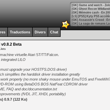
[Mo5] DOOM arrive en cart
[GK] Bethesda fête les 30 
ires
Traductions
Divers
Chat
[GK] Roblox : l'action en B
v0.8.2 Beta
[GK] Agenda - GeForce NOW
 Jets
[GK] Devolver Digital en a 
 machine virtuelle Atari ST/TT/Falcon.
 integrated LILO
[LS] [PS5] ps5-y2jb-autolo
[GK] Pourquoi Marvel Tokon 
u must upgrade your HOSTFS.DOS driver)
[GK] Test : Restory : Chill
 simplifies the harddisk driver installation greatly
[GK] GTA 6 : Rockstar Games
to work properly (no more shaky mouse under EmuTOS and FreeMiN
[GK] Hot Wheels Infinite Rus
[GK] Mémoire cash - Secret 
/DVD-ROM using BetaDOS BOS NatFeat CDROM driver
[GK] Résultats Nintendo : 
DME, FAQ and doc/documentation.txt
improvements (fVDI, JIT, XHDI, portability)
[GK] Déjà des dégraissage
) 0.9.7 (122 Ko)
[Mo5] Brickboy cherche à r
[GK] Minecraft et ses « Gra