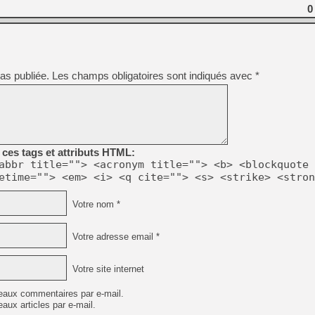
[GK] Beast of Reincarnation
0
[GK] Ubisoft : fin de parti
[GK] Mémoire cash - Metroid
[GK] Dan Houser (GTA) défe
[GK] Comment EA Sports FC
[GK] Crimson Moon : un Dark
[GK] Isle of Reveries : le j
as publiée.
Les champs obligatoires sont indiqués avec
*
[GK] Moonlighter 2 : The En
[GK] Capcom relance Monste
[Mo5] Deux inédits du Virtu
ces tags et attributs HTML:
[GK] Le beat'em up The Walk
abbr title=""> <acronym title=""> <b> <blockquote 
[GK] Endless Legend 2 : enf
etime=""> <em> <i> <q cite=""> <s> <strike> <stron
Votre nom *
[LS] [PS5] Premiers signes 
Votre adresse email *
Votre site internet
eaux commentaires par e-mail.
aux articles par e-mail.