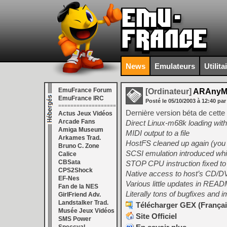
News
Emulateurs
Utilita
EmuFrance Forum
[Ordinateur]
ARAnyM 
EmuFrance IRC
Posté le
05/10/2003
à
12:40
par
===================
Dernière version béta de cette
Actus Jeux Vidéos
Arcade Fans
Direct Linux-m68k loading with
Amiga Museum
MIDI output to a file
Arkames Trad.
HostFS cleaned up again (yo
Bruno C. Zone
SCSI emulation introduced which
Calice
CBSata
STOP CPU instruction fixed 
CPS2Shock
Native access to host’s CD
EF-Nes
Various little updates in REA
Fan de la NES
Literally tons of bugfixes and 
GirlFriend Adv.
Landstalker Trad.
Télécharger GEX (Français
Musée Jeux Vidéos
Site Officiel
SMS Power