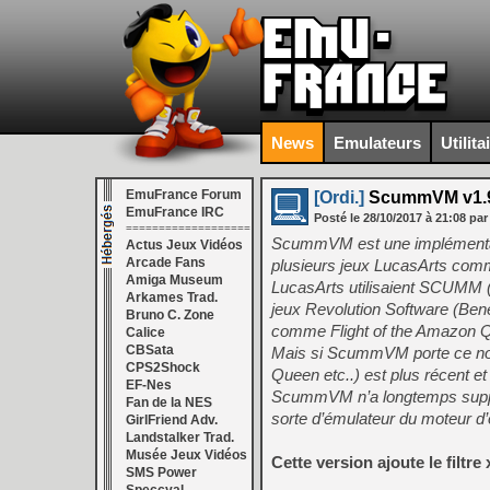
News
Emulateurs
Utilita
EmuFrance Forum
[Ordi.]
ScummVM v1.9.
EmuFrance IRC
Posté le
28/10/2017
à
21:08
par
===================
ScummVM est une implémentati
Actus Jeux Vidéos
Arcade Fans
plusieurs jeux LucasArts comm
Amiga Museum
LucasArts utilisaient SCUMM (j
Arkames Trad.
jeux Revolution Software (Bene
Bruno C. Zone
comme Flight of the Amazon 
Calice
CBSata
Mais si ScummVM porte ce nom,
CPS2Shock
Queen etc..) est plus récent e
EF-Nes
ScummVM n’a longtemps suppor
Fan de la NES
sorte d’émulateur du moteur d
GirlFriend Adv.
Landstalker Trad.
Musée Jeux Vidéos
Cette version ajoute le filtre
SMS Power