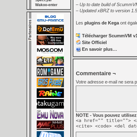
Speccyal
– Up to date build of ScummVM
Wakoo-enter
– Updated xBRZ to version 1.
Les
plugins de Kega
ont égale
Télécharger ScummVM v1.
Site Officiel
En savoir plus…
Commentaire ¬
Votre adresse e-mail ne sera p
NOTE - Vous pouvez utilisez 
<a href="" title=""> <
<cite> <code> <del dat