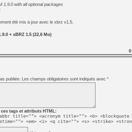
[GK] Nvidia : le prix des 
 1.9.0 with all optional packages
[GK] Suikoden Star Leap : 
5
[Mo5] La mini borne d’arc
[GK] Atari renoue avec les 
ment été mis à jour avec le xbrz v1.5.
[GK] Le studio de FIFA Worl
[GK] La PlayStation 1 en L
9.0 + xBRZ 1.5 (22,6 Mo)
[GK] Dawn of War 4 : les Né
[GK] CloverPit : l'héritier
[GK] Stellar Blade : Blood R
0
[GK] Palworld Online est a
[GK] Wuchang 2 : le souls-l
[GK] Test : Big Walk est le 
[GK] Starsand Island : la si
as publiée.
Les champs obligatoires sont indiqués avec
*
[GK] Dan Houser (GTA) défe
ces tags et attributs HTML:
abbr title=""> <acronym title=""> <b> <blockquote 
etime=""> <em> <i> <q cite=""> <s> <strike> <stron