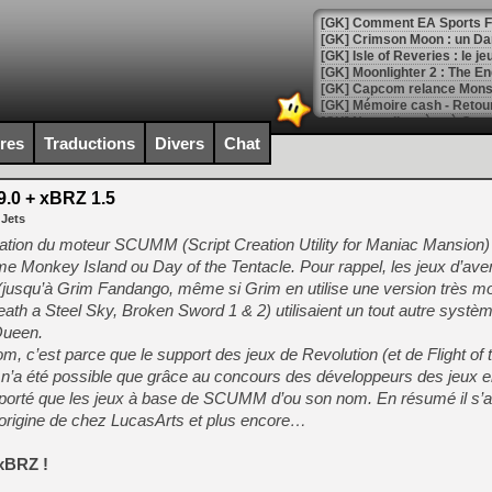
[GK] Comment EA Sports FC
[GK] Crimson Moon : un Dark
[GK] Isle of Reveries : le j
[GK] Moonlighter 2 : The En
[GK] Capcom relance Monste
ires
Traductions
Divers
Chat
[Mo5] Deux inédits du Virtu
[GK] Le beat'em up The Walk
0 + xBRZ 1.5
 Jets
[GK] Endless Legend 2 : enf
on du moteur SCUMM (Script Creation Utility for Maniac Mansion) u
e Monkey Island ou Day of the Tentacle. Pour rappel, les jeux d’ave
usqu’à Grim Fandango, même si Grim en utilise une version très modi
[LS] [PS5] Le WebKit Userl
ath a Steel Sky, Broken Sword 1 & 2) utilisaient un tout autre systèm
Queen.
 c’est parce que le support des jeux de Revolution (et de Flight of
[GK] Oubliez Crazy Taxi, S
t n’a été possible que grâce au concours des développeurs des jeux e
[LS] [Switch] NSZ 5.0.0 es
té que les jeux à base de SCUMM d’ou son nom. En résumé il s’ag
’origine de chez LucasArts et plus encore…
[GK] No More Room in Hell 2
[GK] Un chatbot Atelier Ryz
 xBRZ !
[GK] Mémoire cash - Splatte