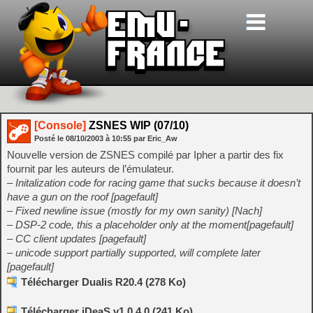
[Console]
ZSNES WIP (07/10)
Posté le
08/10/2003
à
10:55
par Eric_Aw
Nouvelle version de ZSNES compilé par Ipher a partir des fix
fournit par les auteurs de l’émulateur.
– Initalization code for racing game that sucks because it doesn’t
have a gun on the roof [pagefault]
– Fixed newline issue (mostly for my own sanity) [Nach]
– DSP-2 code, this a placeholder only at the moment[pagefault]
– CC client updates [pagefault]
– unicode support partially supported, will complete later
[pagefault]
Télécharger Dualis R20.4 (278 Ko)
Télécharger iDeaS v1.0.4.0 (241 Ko)