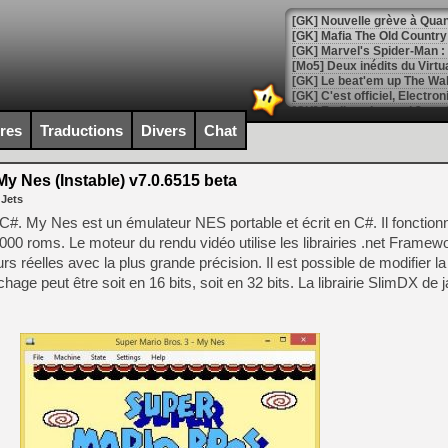
[Mo5] Deux inédits du Virtu
[GK] Le beat'em up The Walk
[GK] Endless Legend 2 : enf
ires
Traductions
Divers
Chat
[LS] [PS5] Le WebKit Userl
y Nes (Instable) v7.0.6515 beta
 Jets
#. My Nes est un émulateur NES portable et écrit en C#. Il fonctionn
[GK] Oubliez Crazy Taxi, S
1000 roms. Le moteur du rendu vidéo utilise les librairies .net Framewo
s réelles avec la plus grande précision. Il est possible de modifier la
[LS] [Switch] NSZ 5.0.0 es
ichage peut être soit en 16 bits, soit en 32 bits. La librairie SlimDX de 
[GK] No More Room in Hell 2
[GK] Un chatbot Atelier Ryz
[GK] Mémoire cash - Splatte
[GK] Nvidia : le prix des 
[GK] Suikoden Star Leap : 
[Mo5] La mini borne d’arc
[GK] Atari renoue avec les 
[GK] Le studio de FIFA Worl