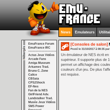
News
Emulateurs
Utilita
EmuFrance Forum
[Consoles de salon]
M
EmuFrance IRC
Posté le
31/10/2017
à
08:35
par
===================
Un émulateur de NES écrit en C
Actus Jeux Vidéos
Arcade Fans
supérieur. Il supporte plus de 
Amiga Museum
permet un affichage des couleur
Arkames Trad.
couleurs d’un jeu. De plus l’aff
Bruno C. Zone
est requise.
Calice
CBSata
CPS2Shock
EF-Nes
Fan de la NES
GirlFriend Adv.
Landstalker Trad.
Musée Jeux Vidéos
SMS Power