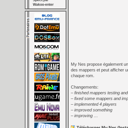
Speccyal
Wakoo-enter
My Nes propose également un na
des mappers et peut afficher 
chaque rom.
Changements:
– finished mappers testing an
– fixed some mappers and im
– implemented 4 players
– improved something
– improving …
Télécharger My Nes (Insta