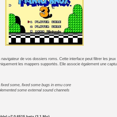
[GK] La PlayStation 1 en L
[GK] Dawn of War 4 : les Né
[GK] CloverPit : l'héritier
[GK] Stellar Blade : Blood R
[GK] Palworld Online est a
[GK] Wuchang 2 : le souls-l
[GK] Test : Big Walk est le 
[GK] Starsand Island : la si
vigateur de vos dossiers roms. Cette interface peut filtrer les jeux 
[GK] La Xbox Series X coût
uniquement les mappers supportés. Elle associe également une captu
[GK] Moonlighter 2 : The En
[GK] Capcom relance Monste
d fixed some, fixed some bugs in emu core
plemented some external sound channels
ble) v7.0.6515 beta (3,1 Mo)