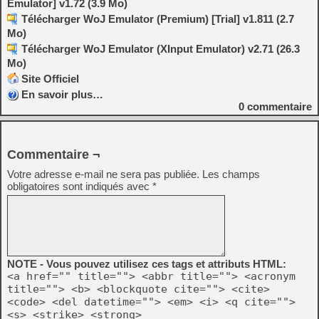
Emulator] v1.72 (3.9 Mo)
Télécharger WoJ Emulator (Premium) [Trial] v1.811 (2.7
Mo)
Télécharger WoJ Emulator (XInput Emulator) v2.71 (26.3
Mo)
Site Officiel
En savoir plus…
0
commentaire
Commentaire ¬
Votre adresse e-mail ne sera pas publiée.
Les champs
obligatoires sont indiqués avec
*
NOTE - Vous pouvez utilisez ces tags et attributs HTML:
<a href="" title=""> <abbr title=""> <acronym
title=""> <b> <blockquote cite=""> <cite>
<code> <del datetime=""> <em> <i> <q cite="">
<s> <strike> <strong>