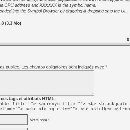
is the CPU address and XXXXXX is the symbol name.
loaded into the Symbol Browser by dragging & dropping onto the UI.
.8 (3.3 Mo)
0
as publiée.
Les champs obligatoires sont indiqués avec
*
ces tags et attributs HTML:
abbr title=""> <acronym title=""> <b> <blockquote 
etime=""> <em> <i> <q cite=""> <s> <strike> <stron
Votre nom *