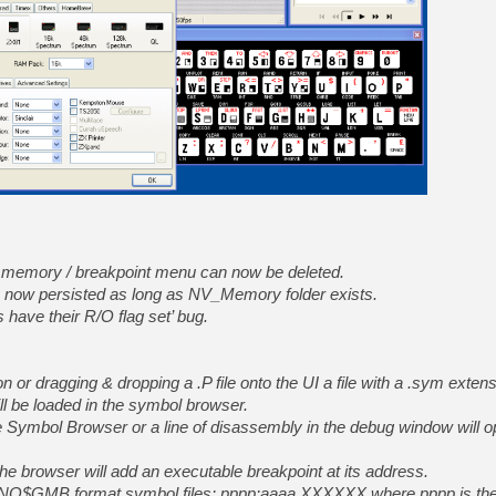
[Mo5] DOOM arrive en cart
[GK] Bethesda fête les 30 
[GK] Roblox : l'action en B
[GK] Agenda - GeForce NOW
[GK] Devolver Digital en a 
[LS] [PS5] ps5-y2jb-autolo
[GK] Pourquoi Marvel Tokon 
[GK] Test : Restory : Chill
[GK] GTA 6 : Rockstar Games
e memory / breakpoint menu can now be deleted.
[GK] Hot Wheels Infinite Rus
[GK] Mémoire cash - Secret 
ow persisted as long as NV_Memory folder exists.
[GK] Résultats Nintendo : 
 have their R/O flag set’ bug.
[GK] Dans ce jeu de platefo
or dragging & dropping a .P file onto the UI a file with a .sym exten
ll be loaded in the symbol browser.
he Symbol Browser or a line of disassembly in the debug window will o
he browser will add an executable breakpoint at its address.
use NO$GMB format symbol files: pppp:aaaa XXXXXX where pppp is th