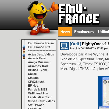
News
Emulateurs
Utilita
EmuFrance Forum
[Ordi.]
EightyOne v1.
EmuFrance IRC
Posté le
06/11/2017
à
17:41
par
===================
Développé par Mike Wynne, il s
Actus Jeux Vidéos
Arcade Fans
Sinclair ZX Spectrum 128k, Am
Amiga Museum
Spectrum +3, Timex TS1000, 
Arkames Trad.
MicroDigital TK85 et Jupiter A
Bruno C. Zone
Calice
CBSata
CPS2Shock
EF-Nes
Fan de la NES
GirlFriend Adv.
Landstalker Trad.
Musée Jeux Vidéos
SMS Power