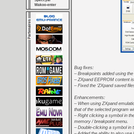
Speccyal
Wakoo-enter
Bug fixes:
– Breakpoints added using th
– ZXpand EEPROM content is n
– Fixed the ‘ZXpand saved files
Enhancements:
– When using ZXpand emulation 
that of the selected program wi
– Right clicking a symbol in t
memory / breakpoint menu.
– Double-clicking a symbol in t
– Added the ability to also 