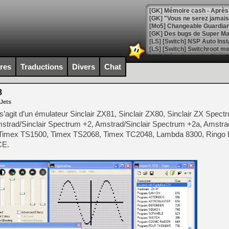
[GK] Mémoire cash - Après 
[GK] "Vous ne serez jamais
[Mo5] Changeable Guardian 
[GK] Des bugs de Super Mar
[LS] [Switch] NSP Auto Inst
ires
Traductions
Divers
Chat
[GK] La saga horrifique Am
8
 Jets
’agit d’un émulateur Sinclair ZX81, Sinclair ZX80, Sinclair ZX Spect
strad/Sinclair Spectrum +2, Amstrad/Sinclair Spectrum +2a, Amstrad
[GK] Le portage de Super M
Timex TS1500, Timex TS2068, Timex TC2048, Lambda 8300, Ringo 
[Mo5] Le jeu de course fut
[GK] Guillermo del Toro ado
CE.
[LTF] Eté 2026 - Séquence 
[GK] Mistfall Hunter : déjà 
[GK] Wo Long 2 évolue avec
[GK] Crossfire : un TPS à 100
[LS] [PS5] Premiers signes 