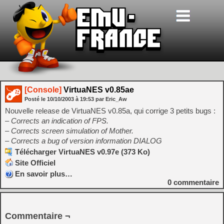
[Console]
VirtuaNES v0.85ae
Posté le
10/10/2003
à
19:53
par Eric_Aw
Nouvelle release de VirtuaNES v0.85a, qui corrige 3 petits bugs :
– Corrects an indication of FPS.
– Corrects screen simulation of Mother.
– Corrects a bug of version information DIALOG
Télécharger VirtuaNES v0.97e (373 Ko)
Site Officiel
En savoir plus…
0
commentaire
Commentaire ¬