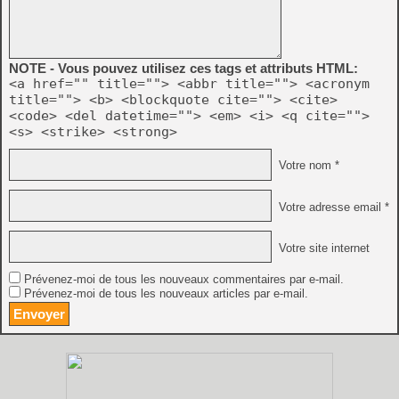
NOTE - Vous pouvez utilisez ces tags et attributs HTML:
<a href="" title=""> <abbr title=""> <acronym
title=""> <b> <blockquote cite=""> <cite>
<code> <del datetime=""> <em> <i> <q cite="">
<s> <strike> <strong>
Votre nom *
Votre adresse email *
Votre site internet
Prévenez-moi de tous les nouveaux commentaires par e-mail.
Prévenez-moi de tous les nouveaux articles par e-mail.