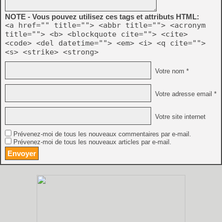
NOTE - Vous pouvez utilisez ces tags et attributs HTML:
<a href="" title=""> <abbr title=""> <acronym
title=""> <b> <blockquote cite=""> <cite>
<code> <del datetime=""> <em> <i> <q cite="">
<s> <strike> <strong>
Votre nom *
Votre adresse email *
Votre site internet
Prévenez-moi de tous les nouveaux commentaires par e-mail.
Prévenez-moi de tous les nouveaux articles par e-mail.