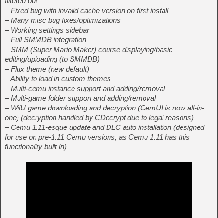
filtered out
– Fixed bug with invalid cache version on first install
– Many misc bug fixes/optimizations
– Working settings sidebar
– Full SMMDB integration
– SMM (Super Mario Maker) course displaying/basic
editing/uploading (to SMMDB)
– Flux theme (new default)
– Ability to load in custom themes
– Multi-cemu instance support and adding/removal
– Multi-game folder support and adding/removal
– WiiU game downloading and decryption (CemUI is now all-in-
one) (decryption handled by CDecrypt due to legal reasons)
– Cemu 1.11-esque update and DLC auto installation (designed
for use on pre-1.11 Cemu versions, as Cemu 1.11 has this
functionality built in)