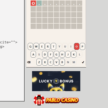
cite="">
g>