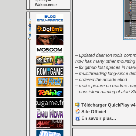
Speccyal
Wakoo-enter
– updated daemon tools comman
now has many other mounting po
– fix github lost spaces in ma
– multithreading long-since d
– ordered the arcade efind
– make picture on readme reap
– consistent naming of atari-8b
Télécharger QuickPlay v4.
Site Officiel
En savoir plus…