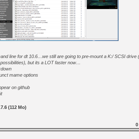
[GK] Résultats Nintendo : 
[GK] Déjà des dégraissage
[Mo5] Brickboy cherche à r
[GK] Minecraft et ses « Gra
[GK] Beast of Reincarnation
[GK] Ubisoft : fin de parti
[GK] Mémoire cash - Metroid
[GK] Dan Houser (GTA) défe
[GK] Comment EA Sports FC
d line for dt 10.6…we still are going to pre-mount a K:/ SCSI drive
[GK] Crimson Moon : un Dark
ssibilities), but its a LOT faster now…
[GK] Isle of Reveries : le j
[GK] Moonlighter 2 : The En
rkdown
[GK] Capcom relance Monste
efunct mame options
pear on github
it
[GK] Guillermo del Toro ado
7.6 (112 Mo)
0