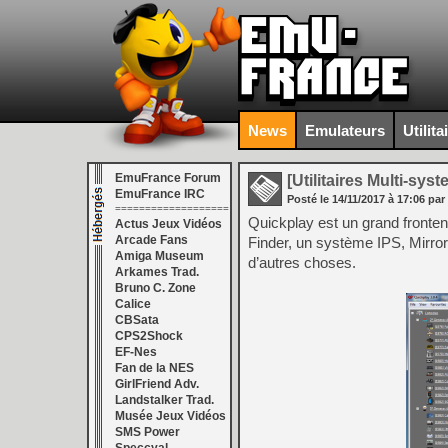
News
Emulateurs
Utilita
EmuFrance Forum
[Utilitaires Multi-sys
EmuFrance IRC
Posté le
14/11/2017
à
17:06
par
===================
Quickplay est un grand fronte
Actus Jeux Vidéos
Arcade Fans
Finder, un système IPS, Mirror
Amiga Museum
d’autres choses.
Arkames Trad.
Bruno C. Zone
Calice
CBSata
CPS2Shock
EF-Nes
Fan de la NES
GirlFriend Adv.
Landstalker Trad.
Musée Jeux Vidéos
SMS Power