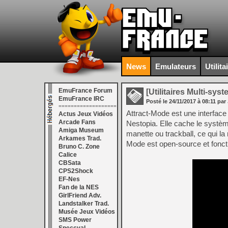
News
Emulateurs
Utilita
EmuFrance Forum
[Utilitaires Multi-sys
EmuFrance IRC
Posté le
24/11/2017
à
08:11
par 
===================
Attract-Mode est une interfa
Actus Jeux Vidéos
Arcade Fans
Nestopia. Elle cache le système
Amiga Museum
manette ou trackball, ce qui la
Arkames Trad.
Mode est open-source et fonct
Bruno C. Zone
Calice
CBSata
CPS2Shock
EF-Nes
Fan de la NES
GirlFriend Adv.
Landstalker Trad.
Musée Jeux Vidéos
SMS Power