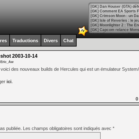
[GK] Comment EA Sports FC
[GK] Crimson Moon : un Dark
[GK] Isle of Reveries : le j
[GK] Moonlighter 2 : The En
[GK] Capcom relance Monste
ires
Traductions
Divers
Chat
[Mo5] Deux inédits du Virtu
[GK] Le beat'em up The Walk
shot 2003-10-14
 Eric_Aw
[GK] Endless Legend 2 : enf
voici des nouveaux builds de Hercules qui est un émulateur System
rger
ici
.
[LS] [PS5] Le WebKit Userl
0
[GK] Oubliez Crazy Taxi, S
[LS] [Switch] NSZ 5.0.0 es
[GK] No More Room in Hell 2
[GK] Un chatbot Atelier Ryz
as publiée.
Les champs obligatoires sont indiqués avec
*
[GK] Mémoire cash - Splatte