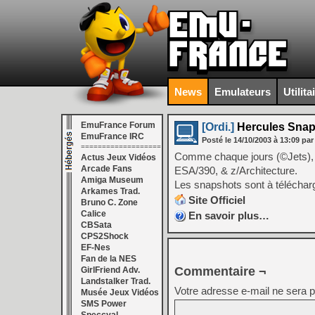
News
Emulateurs
Utilita
EmuFrance Forum
[Ordi.]
Hercules Snap
EmuFrance IRC
Posté le
14/10/2003
à
13:09
par
===================
Comme chaque jours (©Jets), 
Actus Jeux Vidéos
Arcade Fans
ESA/390, & z/Architecture.
Amiga Museum
Les snapshots sont à télécha
Arkames Trad.
Site Officiel
Bruno C. Zone
Calice
En savoir plus…
CBSata
CPS2Shock
EF-Nes
Fan de la NES
Commentaire ¬
GirlFriend Adv.
Landstalker Trad.
Votre adresse e-mail ne sera p
Musée Jeux Vidéos
SMS Power