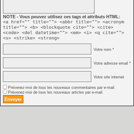
NOTE - Vous pouvez utilisez ces tags et attributs HTML:
<a href="" title=""> <abbr title=""> <acronym
title=""> <b> <blockquote cite=""> <cite>
<code> <del datetime=""> <em> <i> <q cite="">
<s> <strike> <strong>
Votre nom *
Votre adresse email *
Votre site internet
Prévenez-moi de tous les nouveaux commentaires par e-mail.
Prévenez-moi de tous les nouveaux articles par e-mail.