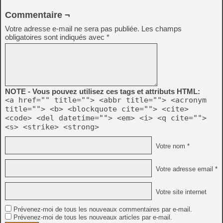
Commentaire ¬
Votre adresse e-mail ne sera pas publiée.
Les champs
obligatoires sont indiqués avec
*
NOTE - Vous pouvez utilisez ces tags et attributs HTML:
<a href="" title=""> <abbr title=""> <acronym
title=""> <b> <blockquote cite=""> <cite>
<code> <del datetime=""> <em> <i> <q cite="">
<s> <strike> <strong>
Votre nom *
Votre adresse email *
Votre site internet
Prévenez-moi de tous les nouveaux commentaires par e-mail.
Prévenez-moi de tous les nouveaux articles par e-mail.