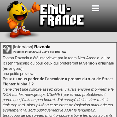
[Interview]
Razoola
Posté le
14/10/2003
à
21:46
par Eric_Aw
Tonton Razoola a été interviewé par la team Neo-Arcadia,
a lire
ici
(en français) ou pour ceux qui prefereront
la version originale
(en anglais).
une petite preview :
Peux-tu nous parler de l’anecdote a propos du x-or de Street
Fighter Alpha 3 ?
Héhé c’est une histoire assez drôle. J’avais envoyé moi-même le
XOR sur les newsgroups USENET par erreur, probablement
parce que j’étais un peu bourré. J’ai essayé de les virer mais il
était trop tard, alors plutôt que de créer de l’agitation autour de cet
evenement j’ai sorti publiquement le XOR le lendemain.
Beaucoup de personnes m’ont proposé à boire les mois suivants