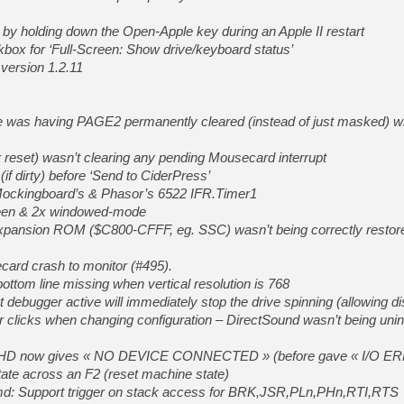
[GK] Agenda - GeForce NOW
 by holding down the Open-Apple key during an Apple II restart
[GK] Devolver Digital en a 
box for ‘Full-Screen: Show drive/keyboard status’
[LS] [PS5] ps5-y2jb-autolo
 version 1.2.11
[GK] Pourquoi Marvel Tokon 
[GK] Test : Restory : Chill
[GK] GTA 6 : Rockstar Games
de was having PAGE2 permanently cleared (instead of just masked) 
[GK] Hot Wheels Infinite Rus
[GK] Mémoire cash - Secret 
r reset) wasn’t clearing any pending Mousecard interrupt
[GK] Résultats Nintendo : 
(if dirty) before ‘Send to CiderPress’
[GK] Déjà des dégraissage
 Mockingboard’s & Phasor’s 6522 IFR.Timer1
screen & 2x windowed-mode
[Mo5] Brickboy cherche à r
[GK] Minecraft et ses « Gra
expansion ROM ($C800-CFFF, eg. SSC) wasn’t being correctly restor
[GK] Beast of Reincarnation
card crash to monitor (#495).
[GK] Ubisoft : fin de parti
 bottom line missing when vertical resolution is 768
 debugger active will immediately stop the drive spinning (allowing d
 clicks when changing configuration – DirectSound wasn’t being unini
ed HD now gives « NO DEVICE CONNECTED » (before gave « I/O E
tate across an F2 (reset machine state)
d: Support trigger on stack access for BRK,JSR,PLn,PHn,RTI,RTS