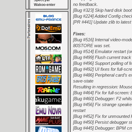
Speccyal
no feedback.
Wakoo-enter
[Bug #323] Skip hard disk boot
[Bug #224] Added Config check
[PR #441] Update zlib to latest
Fixes:
[Bug #516] Internal video-mo
80STORE was set.
[Bug #514] Emulator restart (o
[Bug #499] Flush current track 
[Bug #496] Support polling of
[Bug #492] UI fixes for full-
[Bug #486] Peripheral card’s 
save-state
Resulting in regression: Mouse
[Bug #464] Fix for full-screen:
[Bug #460] Debugger: F2 whilst
[Bug #456] Fix strange speaker
restart
[Bug #452] Fix for unmount
[Bug #450] Persist debugger s
[Bug #445] Debugger: BPM cm