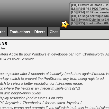
[GK] La saga horrifique Am
ires
Traductions
Divers
Chat
[GK] Le portage de Super M
[Mo5] Le jeu de course fut
[GK] Guillermo del Toro ado
.3.5
 Jets
[LTF] Eté 2026 - Séquence 
lateur Apple IIe pour Windows et développé par Tom Charlesworth. A
[GK] Mistfall Hunter : déjà 
.10.4 d’Oliver Schmidt.
[GK] Wo Long 2 évolue avec
[GK] Crossfire : un TPS à 100
[LS] [PS5] Premiers signes 
ouse pointer after 2 seconds of inactivity (and show again if mouse 
-key switch to prevent the PrintScreen key from being registered.
tch to select a better resolution for full-screen mode.
on where the height is an integer multiple of (192*2)
ion with height=nnnn pixels
[Mo5] DOOM arrive en cart
[GK] Bethesda fête les 30 
play resolution (and restores it on exit).
[GK] Roblox : l'action en B
 PC Joystick 1 Thumbstick 2 for emulated Joystick 2
on now warns and prompts if you still wish to do this instead of silentl