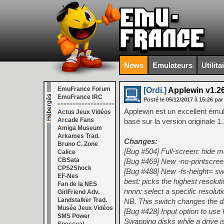
News
Emulateurs
Utilita
EmuFrance Forum
[Ordi.]
Applewin v1.26
EmuFrance IRC
Posté le
05/12/2017
à
15:26
par
===================
Applewin est un excellent ému
Actus Jeux Vidéos
Arcade Fans
basé sur la version originale 1
Amiga Museum
Arkames Trad.
Changes:
Bruno C. Zone
[Bug #504] Full-screen: hide m
Calice
CBSata
[Bug #469] New -no-printscreen
CPS2Shock
[Bug #488] New -fs-height=
swi
EF-Nes
best: picks the highest resoluti
Fan de la NES
nnnn: select a specific resolut
GirlFriend Adv.
Landstalker Trad.
NB. This switch changes the dis
Musée Jeux Vidéos
[Bug #428] Input option to use
SMS Power
Swapping disks while a drive is 