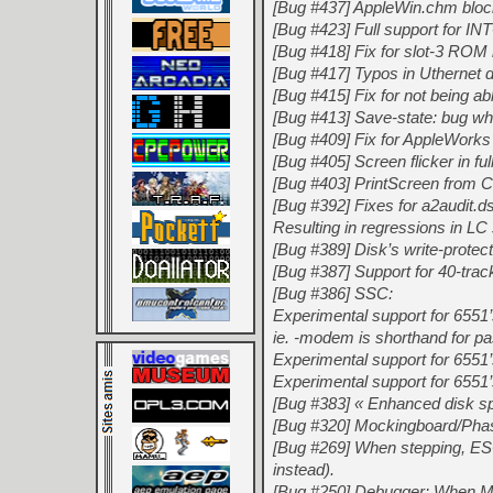
[Bug #437] AppleWin.chm block
[Bug #423] Full support for IN
[Bug #418] Fix for slot-3 ROM 
[Bug #417] Typos in Uthernet 
[Bug #415] Fix for not being ab
[Bug #413] Save-state: bug w
[Bug #409] Fix for AppleWorks 
[Bug #405] Screen flicker in f
[Bug #403] PrintScreen from C
[Bug #392] Fixes for a2audit.d
Resulting in regressions in L
[Bug #389] Disk’s write-protec
[Bug #387] Support for 40-track 
[Bug #386] SSC:
Experimental support for 655
ie. -modem is shorthand for pa
Experimental support for 6551’s
Experimental support for 6551
[Bug #383] « Enhanced disk sp
[Bug #320] Mockingboard/Phasor
[Bug #269] When stepping, ESC
instead).
[Bug #250] Debugger: When M