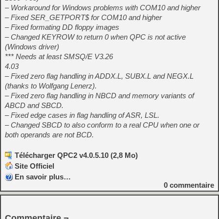
– Workaround for Windows problems with COM10 and higher
– Fixed SER_GETPORT$ for COM10 and higher
– Fixed formating DD floppy images
– Changed KEYROW to return 0 when QPC is not active
(Windows driver)
*** Needs at least SMSQ/E V3.26
4.03
– Fixed zero flag handling in ADDX.L, SUBX.L and NEGX.L
(thanks to Wolfgang Lenerz).
– Fixed zero flag handling in NBCD and memory variants of
ABCD and SBCD.
– Fixed edge cases in flag handling of ASR, LSL.
– Changed SBCD to also conform to a real CPU when one or
both operands are not BCD.
Télécharger QPC2 v4.0.5.10 (2,8 Mo)
Site Officiel
En savoir plus…
0
commentaire
Commentaire ¬