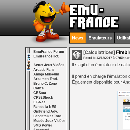
News
Emulateurs
Utilita
EmuFrance Forum
[Calculatrices]
Firebi
EmuFrance IRC
Posté le
13/12/2017
à
07:59
par
===================
Il s’agit d’un émulateur de ca
Actus Jeux Vidéos
Arcade Fans
Amiga Museum
Il prend en charge l’émulation
Arkames Trad.
Également disponible pour And
Bruno C. Zone
Calice
CBSata
CPS2Shock
EF-Nes
Fan de la NES
GirlFriend Adv.
Landstalker Trad.
Musée Jeux Vidéos
SMS Power