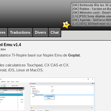
[GK] Bethesda fête les 30 
[GK] Roblox : l'action en B
[GK] Agenda - GeForce NOW
[GK] Devolver Digital en a 
ires
Traductions
Divers
Chat
[LS] [PS5] ps5-y2jb-autolo
[GK] Pourquoi Marvel Tokon 
rd Emu v1.4
[GK] Test : Restory : Chill
 Jets
[GK] GTA 6 : Rockstar Games
[GK] Hot Wheels Infinite Rus
lculatrice TI-Nspire basé sur Nspire Emu de
Goplat
.
[GK] Mémoire cash - Secret 
[GK] Résultats Nintendo : 
 des calculatrices Touchpad, CX CAS et CX.
[GK] Déjà des dégraissage
roid, iOS, Linux et MacOS.
[GK] Minecraft et ses « Gra
[GK] Beast of Reincarnation
[GK] Ubisoft : fin de parti
[GK] Mémoire cash - Metroid
[GK] Dan Houser (GTA) défe
[GK] Comment EA Sports FC
[GK] Crimson Moon : un Dark
[GK] Isle of Reveries : le j
[GK] Moonlighter 2 : The En