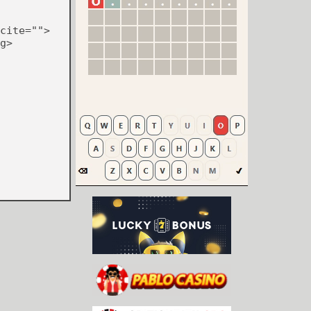
cite="">
g>