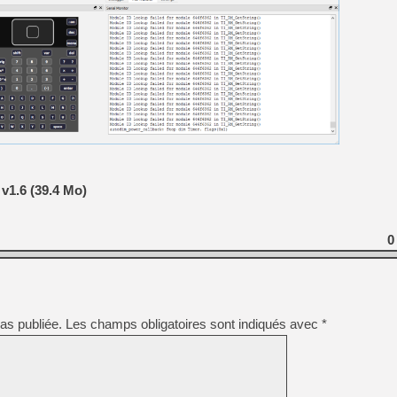
[GK] Capcom relance Monste
[GK] Le beat'em up The Walk
[GK] Endless Legend 2 : enf
[LS] [PS5] Le WebKit Userl
v1.6 (39.4 Mo)
[GK] Oubliez Crazy Taxi, S
[LS] [Switch] NSZ 5.0.0 es
0
as publiée.
Les champs obligatoires sont indiqués avec
*