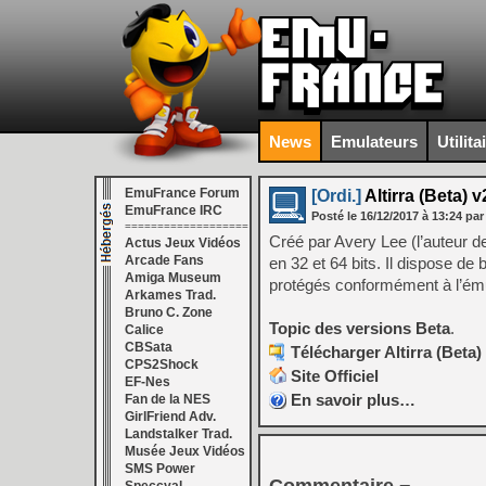
News
Emulateurs
Utilita
EmuFrance Forum
[Ordi.]
Altirra (Beta) v
EmuFrance IRC
Posté le
16/12/2017
à
13:24
par
===================
Créé par Avery Lee (l’auteur 
Actus Jeux Vidéos
Arcade Fans
en 32 et 64 bits. Il dispose de
Amiga Museum
protégés conformément à l’émul
Arkames Trad.
Bruno C. Zone
Topic des versions Beta
.
Calice
CBSata
Télécharger Altirra (Beta)
CPS2Shock
Site Officiel
EF-Nes
En savoir plus…
Fan de la NES
GirlFriend Adv.
Landstalker Trad.
Musée Jeux Vidéos
SMS Power