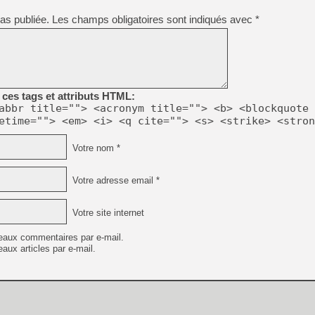
[GK] Beast of Reincarnation
[GK] Ubisoft : fin de parti
as publiée.
Les champs obligatoires sont indiqués avec
*
[GK] Mémoire cash - Metroid
[GK] Dan Houser (GTA) défe
[GK] Comment EA Sports FC
[GK] Crimson Moon : un Dark
[GK] Isle of Reveries : le j
[GK] Moonlighter 2 : The En
[GK] Capcom relance Monste
ces tags et attributs HTML:
abbr title=""> <acronym title=""> <b> <blockquote 
etime=""> <em> <i> <q cite=""> <s> <strike> <stron
[Mo5] Deux inédits du Virtu
Votre nom *
[GK] Le beat'em up The Walk
[GK] Endless Legend 2 : enf
Votre adresse email *
Votre site internet
[LS] [PS5] Premiers signes 
eaux commentaires par e-mail.
aux articles par e-mail.