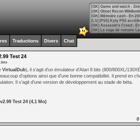
[Mo5] DOOM arrive en cart
[GK] Bethesda fête les 30 
ires
Traductions
Divers
Chat
[GK] Roblox : l'action en B
2.99 Test 24
[GK] Agenda - GeForce NOW
 Jets
[GK] Devolver Digital en a 
de
VirtualDub
), il s’agit d’un émulateur d’Atari 8 bits (800/800XL/130X
 beaucoup d’options ainsi que d’une bonne compatibilité. Il prend en ch
[LS] [PS5] ps5-y2jb-autolo
ation. Il s’agit d’une version de développement au stade de béta.
[GK] Pourquoi Marvel Tokon 
[GK] Test : Restory : Chill
[GK] GTA 6 : Rockstar Games
[GK] Hot Wheels Infinite Rus
 v2.99 Test 24 (4,1 Mo)
[GK] Mémoire cash - Secret 
[GK] Résultats Nintendo : 
0
[GK] Déjà des dégraissage
[Mo5] Brickboy cherche à r
[GK] Minecraft et ses « Gra