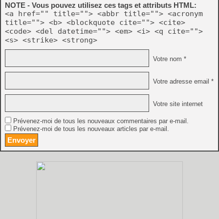
NOTE - Vous pouvez utilisez ces tags et attributs HTML:
<a href="" title=""> <abbr title=""> <acronym
title=""> <b> <blockquote cite=""> <cite>
<code> <del datetime=""> <em> <i> <q cite="">
<s> <strike> <strong>
Votre nom *
Votre adresse email *
Votre site internet
Prévenez-moi de tous les nouveaux commentaires par e-mail.
Prévenez-moi de tous les nouveaux articles par e-mail.