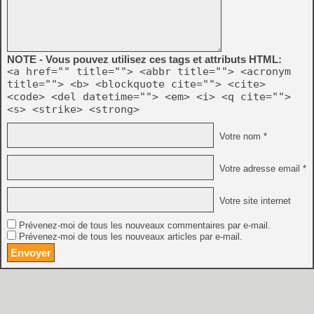
NOTE - Vous pouvez utilisez ces tags et attributs HTML:
<a href="" title=""> <abbr title=""> <acronym
title=""> <b> <blockquote cite=""> <cite>
<code> <del datetime=""> <em> <i> <q cite="">
<s> <strike> <strong>
Votre nom *
Votre adresse email *
Votre site internet
Prévenez-moi de tous les nouveaux commentaires par e-mail.
Prévenez-moi de tous les nouveaux articles par e-mail.