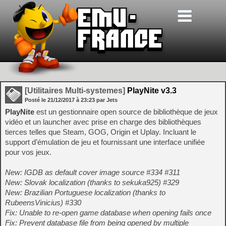
[Utilitaires Multi-systemes]
PlayNite v3.3
Posté le
21/12/2017
à
23:23
par Jets
PlayNite
est un gestionnaire open source de bibliothèque de jeux
vidéo et un launcher avec prise en charge des bibliothèques
tierces telles que Steam, GOG, Origin et Uplay. Incluant le
support d’émulation de jeu et fournissant une interface unifiée
pour vos jeux.
New: IGDB as default cover image source #334 #311
New: Slovak localization (thanks to sekuka925) #329
New: Brazilian Portuguese localization (thanks to
RubeensVinicius) #330
Fix: Unable to re-open game database when opening fails once
Fix: Prevent database file from being opened by multiple