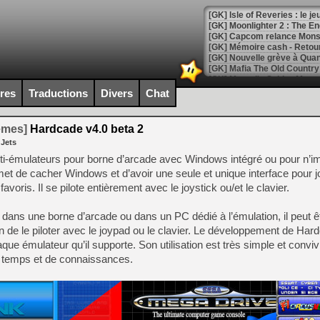
[GK] Isle of Reveries : le j
[GK] Moonlighter 2 : The En
[GK] Capcom relance Monste
[Mo5] Deux inédits du Virtu
ires
Traductions
Divers
Chat
[GK] Le beat'em up The Walk
[GK] Endless Legend 2 : enf
temes]
Hardcade v4.0 beta 2
 Jets
i-émulateurs pour borne d’arcade avec Windows intégré ou pour n’i
[LS] [PS5] Le WebKit Userl
 de cacher Windows et d’avoir une seule et unique interface pour j
avoris. Il se pilote entièrement avec le joystick ou/et le clavier.
[GK] Oubliez Crazy Taxi, S
é dans une borne d’arcade ou dans un PC dédié à l’émulation, il peut êt
n de le piloter avec le joypad ou le clavier. Le développement de Har
[LS] [Switch] NSZ 5.0.0 es
ue émulateur qu’il supporte. Son utilisation est très simple et conviv
e temps et de connaissances.
[GK] No More Room in Hell 2
[GK] Un chatbot Atelier Ryz
[GK] Mémoire cash - Splatte
[GK] Nvidia : le prix des 
[GK] Suikoden Star Leap : 