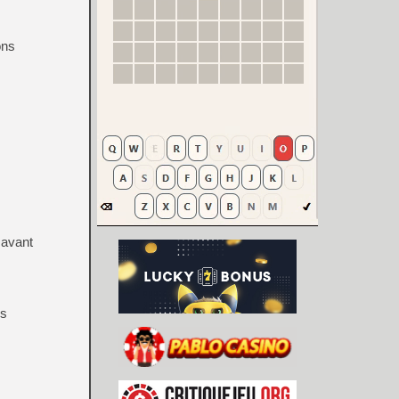
ons
 avant
es