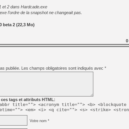
1 et 2 dans Hardcade.exe
.exe l’ordre de la snapshot ne changeait pas.
 beta 2 (22,3 Mo)
0
as publiée.
Les champs obligatoires sont indiqués avec
*
ces tags et attributs HTML:
abbr title=""> <acronym title=""> <b> <blockquote 
etime=""> <em> <i> <q cite=""> <s> <strike> <stron
Votre nom *