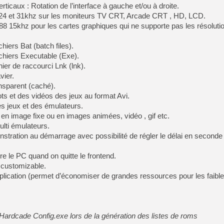
rticaux : Rotation de l’interface à gauche et/ou à droite.
, 24 et 31khz sur les moniteurs TV CRT, Arcade CRT , HD, LCD.
88 15khz pour les cartes graphiques qui ne supporte pas les résoluti
hiers Bat (batch files).
chiers Executable (Exe).
ier de raccourci Lnk (lnk).
vier.
sparent (caché).
s et des vidéos des jeux au format Avi.
s jeux et des émulateurs.
en image fixe ou en images animées, vidéo , gif etc.
ulti émulateurs.
tration au démarrage avec possibilité de régler le délai en seconde
e le PC quand on quitte le frontend.
 customizable.
plication (permet d’économiser de grandes ressources pour les faibl
Hardcade Config.exe lors de la génération des listes de roms