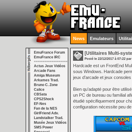
News
Emulateurs
Utilita
EmuFrance Forum
[Utilitaires Multi-sys
EmuFrance IRC
Posté le
22/12/2017
à
07:22
par
===================
Hardcade est un FrontEnd Mult
Actus Jeux Vidéos
Arcade Fans
sous Windows. Hardcade permet
Amiga Museum
jeux d’arcade et jeux consoles f
Arkames Trad.
Bruno C. Zone
Bien qu’adapté pour être utilis
Calice
CBSata
un PC de bureau ou familial afi
CPS2Shock
étudié spécifiquement pour chaq
EF-Nes
configuration nécessite peu d
Fan de la NES
GirlFriend Adv.
Landstalker Trad.
Musée Jeux Vidéos
SMS Power