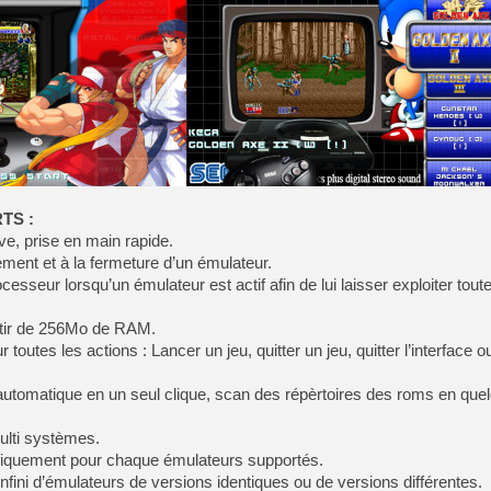
[Mo5] La mini borne d’arc
[GK] Atari renoue avec les 
[GK] Le studio de FIFA Worl
[GK] La PlayStation 1 en L
[GK] Dawn of War 4 : les Né
[GK] CloverPit : l'héritier
[GK] Stellar Blade : Blood R
[GK] Palworld Online est a
[GK] Wuchang 2 : le souls-l
TS :
[GK] Test : Big Walk est le 
ive, prise en main rapide.
[GK] Starsand Island : la si
ement et à la fermeture d’un émulateur.
esseur lorsqu’un émulateur est actif afin de lui laisser exploiter tout
[GK] Dan Houser (GTA) défe
[GK] Comment EA Sports FC
rtir de 256Mo de RAM.
[GK] Crimson Moon : un Dark
 toutes les actions : Lancer un jeu, quitter un jeu, quitter l’interface o
automatique en un seul clique, scan des répèrtoires des roms en que
multi systèmes.
fiquement pour chaque émulateurs supportés.
nfini d’émulateurs de versions identiques ou de versions différentes.