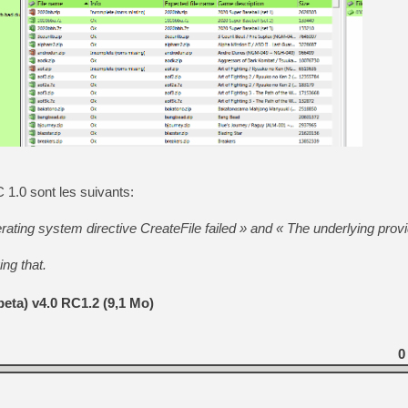
[GK] Mémoire cash - Metroid
[GK] Dan Houser (GTA) défe
[GK] Comment EA Sports FC
[GK] Crimson Moon : un Dark
[GK] Isle of Reveries : le j
[GK] Moonlighter 2 : The En
[GK] Capcom relance Monste
[Mo5] Deux inédits du Virtu
[GK] Le beat'em up The Walk
1.0 sont les suivants:
[GK] Endless Legend 2 : enf
perating system directive CreateFile failed » and « The underlying provi
[LS] [PS5] Premiers signes 
ing that.
eta) v4.0 RC1.2 (9,1 Mo)
0