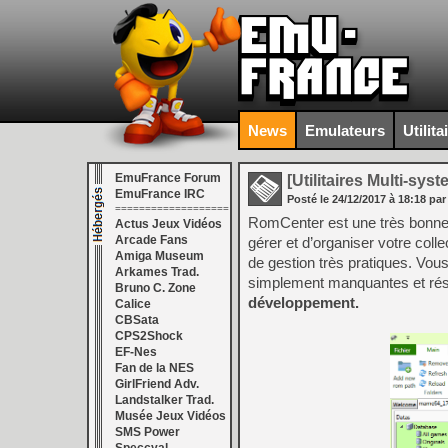
News
Emulateurs
Utilita
EmuFrance Forum
[Utilitaires Multi-sys
EmuFrance IRC
Posté le
24/12/2017
à
18:18
par
===================
RomCenter est une très bonne
Actus Jeux Vidéos
Arcade Fans
gérer et d’organiser votre coll
Amiga Museum
de gestion très pratiques. Vou
Arkames Trad.
simplement manquantes et réso
Bruno C. Zone
développement.
Calice
CBSata
CPS2Shock
EF-Nes
Fan de la NES
GirlFriend Adv.
Landstalker Trad.
Musée Jeux Vidéos
SMS Power