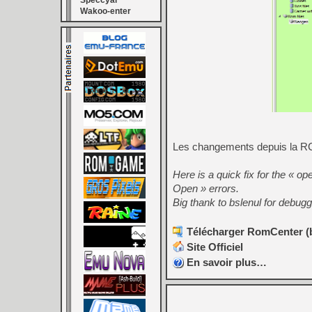
Speccyal
Wakoo-enter
Les changements depuis la RC 
Here is a quick fix for the « o
Open » errors.
Big thank to bslenul for debugg
Télécharger RomCenter (b
Site Officiel
En savoir plus…