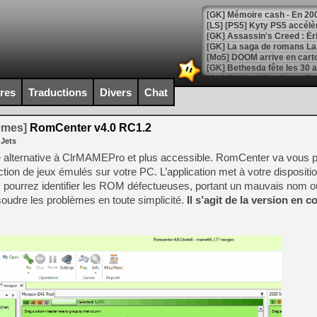
[Mo5] DOOM arrive en cart
[GK] Bethesda fête les 30 
[GK] Roblox : l'action en B
ires
Traductions
Divers
Chat
[GK] Agenda - GeForce NOW
temes]
RomCenter v4.0 RC1.2
[GK] Devolver Digital en a 
 Jets
[LS] [PS5] ps5-y2jb-autolo
 alternative à ClrMAMEPro et plus accessible. RomCenter va vous p
ection de jeux émulés sur votre PC. L’application met à votre dispositio
[GK] Pourquoi Marvel Tokon 
s pourrez identifier les ROM défectueuses, portant un mauvais nom o
[GK] Test : Restory : Chill
[GK] GTA 6 : Rockstar Games
udre les problèmes en toute simplicité.
Il s’agit de la version en c
[GK] Hot Wheels Infinite Rus
[GK] Mémoire cash - Secret 
[GK] Résultats Nintendo : 
[GK] Déjà des dégraissage
[Mo5] Brickboy cherche à r
[GK] Minecraft et ses « Gra
[GK] Beast of Reincarnation
[GK] Ubisoft : fin de parti