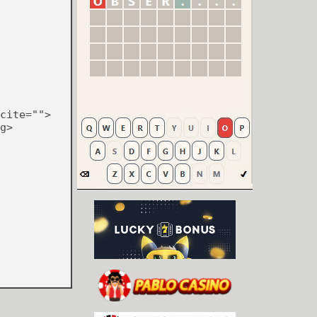
cite="">
g>