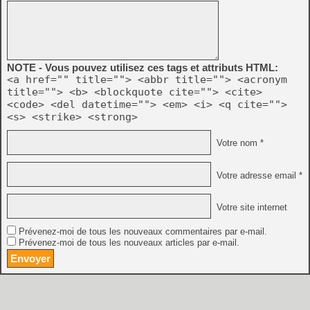
NOTE - Vous pouvez utilisez ces tags et attributs HTML:
<a href="" title=""> <abbr title=""> <acronym
title=""> <b> <blockquote cite=""> <cite>
<code> <del datetime=""> <em> <i> <q cite="">
<s> <strike> <strong>
Votre nom *
Votre adresse email *
Votre site internet
Prévenez-moi de tous les nouveaux commentaires par e-mail.
Prévenez-moi de tous les nouveaux articles par e-mail.