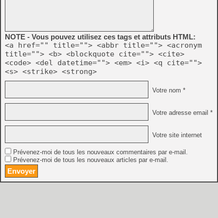
NOTE - Vous pouvez utilisez ces tags et attributs HTML:
<a href="" title=""> <abbr title=""> <acronym
title=""> <b> <blockquote cite=""> <cite>
<code> <del datetime=""> <em> <i> <q cite="">
<s> <strike> <strong>
Votre nom *
Votre adresse email *
Votre site internet
Prévenez-moi de tous les nouveaux commentaires par e-mail.
Prévenez-moi de tous les nouveaux articles par e-mail.