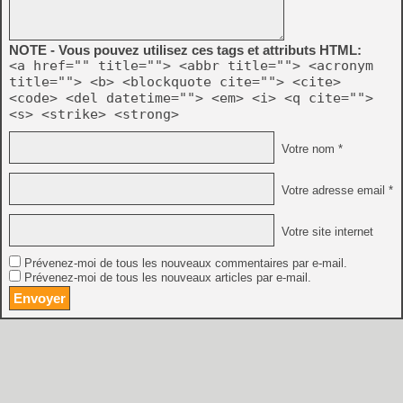
NOTE - Vous pouvez utilisez ces tags et attributs HTML:
<a href="" title=""> <abbr title=""> <acronym
title=""> <b> <blockquote cite=""> <cite>
<code> <del datetime=""> <em> <i> <q cite="">
<s> <strike> <strong>
Votre nom *
Votre adresse email *
Votre site internet
Prévenez-moi de tous les nouveaux commentaires par e-mail.
Prévenez-moi de tous les nouveaux articles par e-mail.