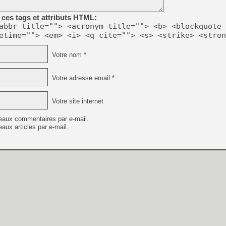
[GK] Moonlighter 2 : The En
[GK] Capcom relance Monste
ces tags et attributs HTML:
abbr title=""> <acronym title=""> <b> <blockquote 
etime=""> <em> <i> <q cite=""> <s> <strike> <stron
[GK] Le beat'em up The Walk
Votre nom *
[GK] Endless Legend 2 : enf
Votre adresse email *
[LS] [PS5] Le WebKit Userl
Votre site internet
eaux commentaires par e-mail.
[GK] Oubliez Crazy Taxi, S
aux articles par e-mail.
[LS] [Switch] NSZ 5.0.0 es