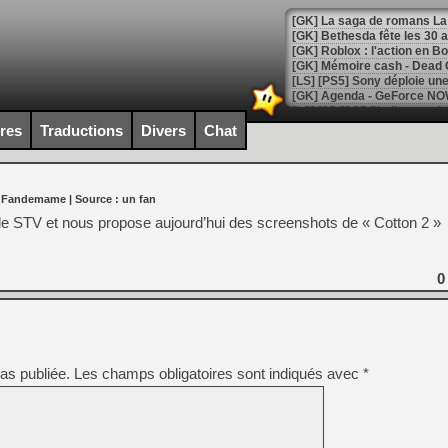
[GK] Bethesda fête les 30 
[GK] Roblox : l'action en B
[GK] Agenda - GeForce NOW
[GK] Devolver Digital en a 
ires
Traductions
Divers
Chat
[LS] [PS5] ps5-y2jb-autolo
[GK] Pourquoi Marvel Tokon 
r Fandemame
| Source :
un fan
[GK] Test : Restory : Chill
[GK] GTA 6 : Rockstar Games
 le STV et nous propose aujourd’hui des screenshots de « Cotton 2 »
[GK] Hot Wheels Infinite Rus
[GK] Mémoire cash - Secret 
[GK] Résultats Nintendo : 
0
[GK] Déjà des dégraissage
[GK] Minecraft et ses « Gra
[GK] Beast of Reincarnation
[GK] Ubisoft : fin de parti
as publiée.
Les champs obligatoires sont indiqués avec
*
[GK] Mémoire cash - Metroid
[GK] Dan Houser (GTA) défe
[GK] Comment EA Sports FC
[GK] Crimson Moon : un Dark
[GK] Isle of Reveries : le j