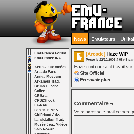
News
Emulateurs
Utilita
EmuFrance Forum
[Arcade]
Haze WIP
EmuFrance IRC
Posté le
22/10/2003
à
08:48
pa
===================
Haze continue sont travail sur
Actus Jeux Vidéos
Arcade Fans
Site Officiel
Amiga Museum
En savoir plus…
Arkames Trad.
Bruno C. Zone
Calice
CBSata
CPS2Shock
Commentaire ¬
EF-Nes
Fan de la NES
Votre adresse e-mail ne sera p
GirlFriend Adv.
Landstalker Trad.
Musée Jeux Vidéos
SMS Power