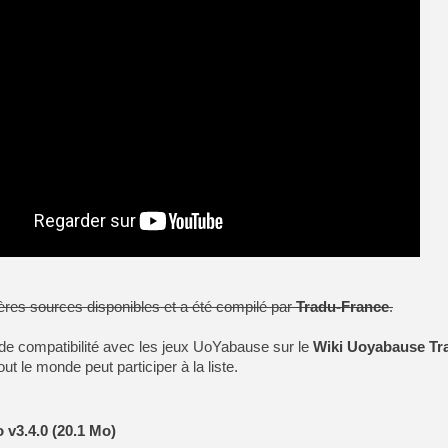
ières sources disponibles et a été compilé par
Tradu-France
.
 de compatibilité avec les jeux UoYabause sur le
Wiki Uoyabause Tr
ut le monde peut participer à la liste.
.
 v3.4.0 (20.1 Mo)