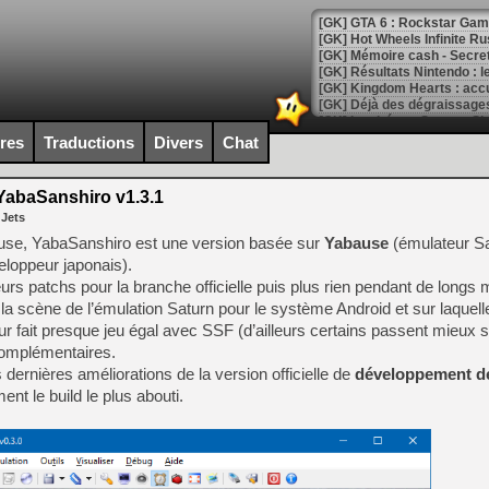
[GK] GTA 6 : Rockstar Games
[GK] Hot Wheels Infinite Rus
[GK] Mémoire cash - Secret 
[GK] Résultats Nintendo : 
[GK] Déjà des dégraissage
[Mo5] Brickboy cherche à r
ires
Traductions
Divers
Chat
[GK] Minecraft et ses « Gra
[GK] Beast of Reincarnation
abaSanshiro v1.3.1
[GK] Ubisoft : fin de parti
 Jets
[GK] Mémoire cash - Metroid
[GK] Dan Houser (GTA) défe
se, YabaSanshiro est une version basée sur
Yabause
(émulateur Sa
[GK] Comment EA Sports FC
loppeur japonais).
[GK] Crimson Moon : un Dark
rs patchs pour la branche officielle puis plus rien pendant de longs 
[GK] Isle of Reveries : le j
[GK] Moonlighter 2 : The En
la scène de l’émulation Saturn pour le système Android et sur laquell
[GK] Capcom relance Monste
r fait presque jeu égal avec SSF (d’ailleurs certains passent mieux 
complémentaires.
es dernières améliorations de la version officielle de
développement d
nt le build le plus abouti.
[Mo5] Deux inédits du Virtu
[GK] Le beat'em up The Walk
[GK] Endless Legend 2 : enf