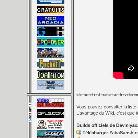
Ce build est basé sur les dern
Vous pouvez consulter la liste
L’avantage du Wiki, c’est que to
Builds officiels de Devmiyax
Télécharger YabaSanshiro