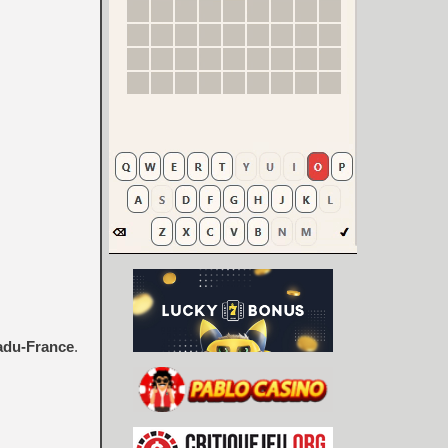
adu-France
.