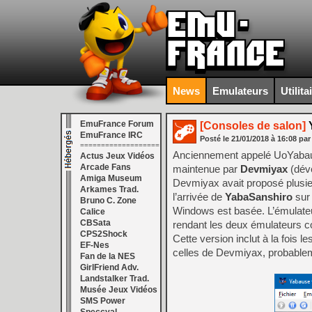
News
Emulateurs
Utilita
EmuFrance Forum
[Consoles de salon]
Y
EmuFrance IRC
Posté le
21/01/2018
à
16:08
par
===================
Anciennement appelé UoYabau
Actus Jeux Vidéos
Arcade Fans
maintenue par
Devmiyax
(déve
Amiga Museum
Devmiyax avait proposé plusieu
Arkames Trad.
l’arrivée de
YabaSanshiro
sur 
Bruno C. Zone
Windows est basée. L’émulateu
Calice
CBSata
rendant les deux émulateurs 
CPS2Shock
Cette version inclut à la fois l
EF-Nes
celles de Devmiyax, probableme
Fan de la NES
GirlFriend Adv.
Landstalker Trad.
Musée Jeux Vidéos
SMS Power