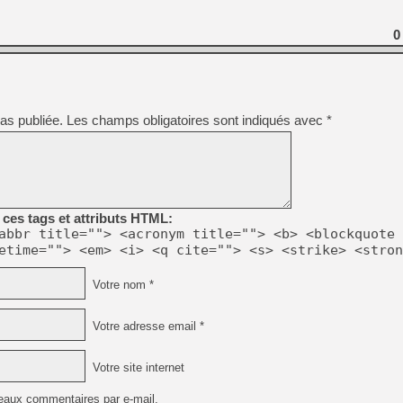
0
as publiée.
Les champs obligatoires sont indiqués avec
*
ces tags et attributs HTML:
abbr title=""> <acronym title=""> <b> <blockquote 
etime=""> <em> <i> <q cite=""> <s> <strike> <stron
Votre nom *
Votre adresse email *
Votre site internet
eaux commentaires par e-mail.