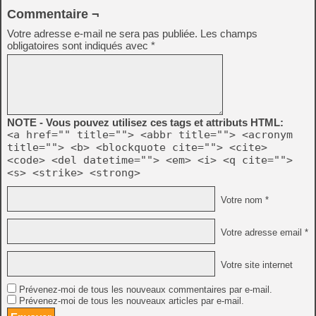
Commentaire ¬
Votre adresse e-mail ne sera pas publiée.
Les champs
obligatoires sont indiqués avec
*
NOTE - Vous pouvez utilisez ces tags et attributs HTML:
<a href="" title=""> <abbr title=""> <acronym
title=""> <b> <blockquote cite=""> <cite>
<code> <del datetime=""> <em> <i> <q cite="">
<s> <strike> <strong>
Votre nom *
Votre adresse email *
Votre site internet
Prévenez-moi de tous les nouveaux commentaires par e-mail.
Prévenez-moi de tous les nouveaux articles par e-mail.