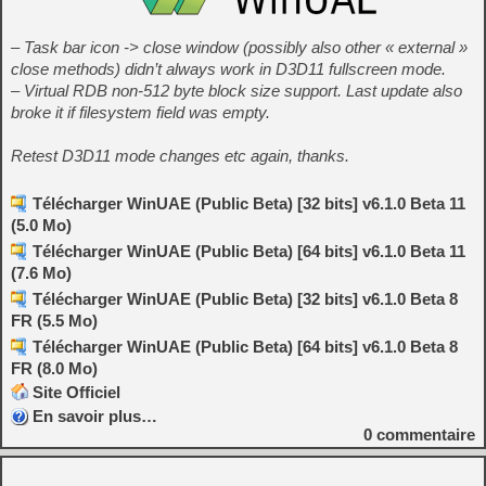
– Task bar icon -> close window (possibly also other « external »
close methods) didn’t always work in D3D11 fullscreen mode.
– Virtual RDB non-512 byte block size support. Last update also
broke it if filesystem field was empty.
Retest D3D11 mode changes etc again, thanks.
Télécharger WinUAE (Public Beta) [32 bits] v6.1.0 Beta 11
(5.0 Mo)
Télécharger WinUAE (Public Beta) [64 bits] v6.1.0 Beta 11
(7.6 Mo)
Télécharger WinUAE (Public Beta) [32 bits] v6.1.0 Beta 8
FR (5.5 Mo)
Télécharger WinUAE (Public Beta) [64 bits] v6.1.0 Beta 8
FR (8.0 Mo)
Site Officiel
En savoir plus…
0
commentaire