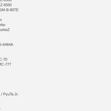
MZ-6550
 SM-B-80TE
in
urbo
turboZ
YS-6464A
C-70
MC-777
/ PyuTa Jr.
0