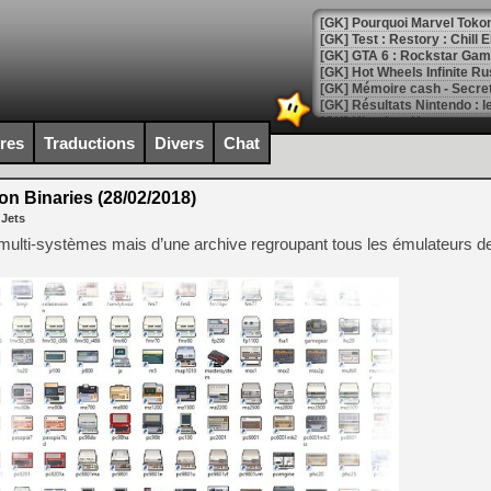
[GK] Pourquoi Marvel Tokon 
[GK] Test : Restory : Chill
[GK] GTA 6 : Rockstar Games
[GK] Hot Wheels Infinite Rus
[GK] Mémoire cash - Secret 
[GK] Résultats Nintendo : 
[GK] Déjà des dégraissage
ires
Traductions
Divers
Chat
[Mo5] Brickboy cherche à r
[GK] Minecraft et ses « Gra
 Binaries (28/02/2018)
 Jets
[GK] Beast of Reincarnation
[GK] Ubisoft : fin de parti
r multi-systèmes mais d’une archive regroupant tous les émulateurs d
[GK] Mémoire cash - Metroid
[GK] Dan Houser (GTA) défe
[GK] Comment EA Sports FC
[GK] Crimson Moon : un Dark
[GK] Isle of Reveries : le j
[GK] Moonlighter 2 : The En
[GK] Capcom relance Monste
[Mo5] Deux inédits du Virtu
[GK] Le beat'em up The Walk
[GK] Endless Legend 2 : enf