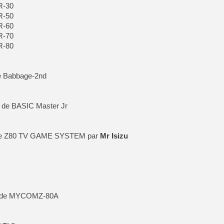
R-30
R-50
R-60
R-70
R-80
e Babbage-2nd
 de BASIC Master Jr
de Z80 TV GAME SYSTEM par
Mr Isizu
r de MYCOMZ-80A