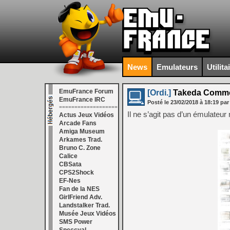
News
Emulateurs
Utilita
EmuFrance Forum
[Ordi.]
Takeda Common
EmuFrance IRC
Posté le
23/02/2018
à
18:19
par
===================
Il ne s’agit pas d’un émulateu
Actus Jeux Vidéos
Arcade Fans
Amiga Museum
Arkames Trad.
Bruno C. Zone
Calice
CBSata
CPS2Shock
EF-Nes
Fan de la NES
GirlFriend Adv.
Landstalker Trad.
Musée Jeux Vidéos
SMS Power