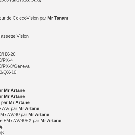
r de ColecoVision par
Mr Tanam
assette Vision
0/HX-20
0/PX-4
80/PX-8/Geneva
10/QX-10
ar
Mr Artane
ar
Mr Artane
 par
Mr Artane
77AV par
Mr Artane
 FM77AV40 par
Mr Artane
de FM77AV40EX par
Mr Artane
6p
6β