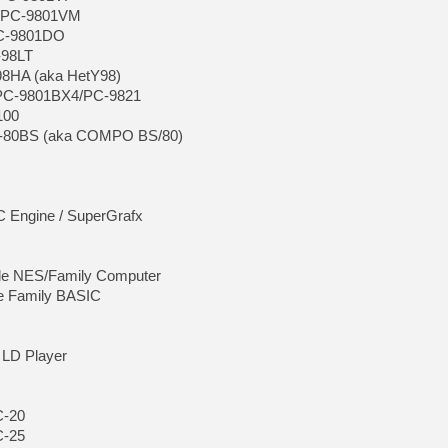
e PC-9801VM
PC-9801DO
-98LT
98HA (aka HetY98)
 PC-9801BX4/PC-9821
100
K-80BS (aka COMPO BS/80)
C Engine / SuperGrafx
r de NES/Family Computer
e Family BASIC
 LD Player
C-20
C-25