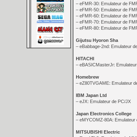
– eFMR-30: Emulateur de FM
– eFMR-50: Emulateur de FM
– eFMR-60: Emulateur de FM
– eFMR-70: Emulateur de FM
– eFMR-80: Emulateur de FM
Gijutsu Hyoron Sha
– eBabbage-2nd: Emulateur d
HITACHI
– eBASICMasterJr: Emulateur
Homebrew
– eZ80TVGAME: Emulateur 
IBM Japan Ltd
– eJX: Emulateur de PC/JX
Japan Electronics College
– eMYCOMZ-80A: Emulateu
MITSUBISHI Electric