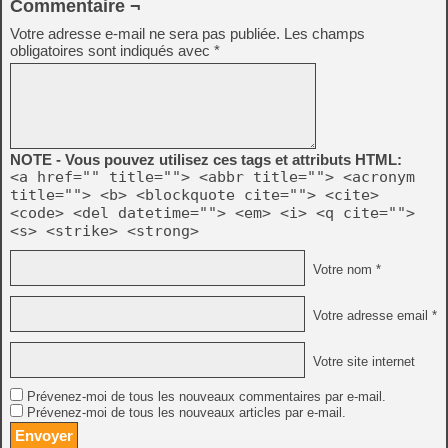
Commentaire ¬
Votre adresse e-mail ne sera pas publiée.
Les champs
obligatoires sont indiqués avec
*
NOTE - Vous pouvez utilisez ces tags et attributs HTML:
<a href="" title=""> <abbr title=""> <acronym
title=""> <b> <blockquote cite=""> <cite>
<code> <del datetime=""> <em> <i> <q cite="">
<s> <strike> <strong>
Votre nom *
Votre adresse email *
Votre site internet
Prévenez-moi de tous les nouveaux commentaires par e-mail.
Prévenez-moi de tous les nouveaux articles par e-mail.