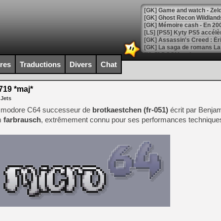
[Mo5] DOOM arrive en cart
[GK] Bethesda fête les 30 
ires
Traductions
Divers
Chat
[GK] Roblox : l'action en B
719 *maj*
[GK] Agenda - GeForce NOW
 Jets
[GK] Devolver Digital en a 
Commodore C64 successeur de
brotkaestchen (fr-051)
écrit par Benja
m
farbrausch
, extrêmement connu pour ses performances techniques
[LS] [PS5] ps5-y2jb-autolo
[GK] Pourquoi Marvel Tokon 
[GK] Test : Restory : Chill
[GK] GTA 6 : Rockstar Games
[GK] Hot Wheels Infinite Rus
[GK] Mémoire cash - Secret 
[GK] Résultats Nintendo : 
[GK] Déjà des dégraissage
[Mo5] Brickboy cherche à r
[GK] Minecraft et ses « Gra