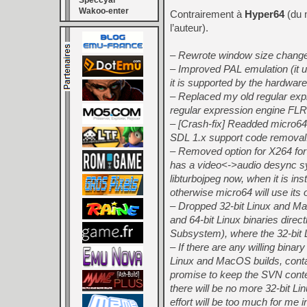
Speccyal
Wakoo-enter
Contrairement à
Hyper64
(du m
l’auteur).
– Rewrote window size change
– Improved PAL emulation (it u
it is supported by the hardwar
– Replaced my old regular ex
regular expression engine FL
– [Crash-fix] Readded micro64.s
SDL 1.x support code removal
– Removed option for X264 for 
has a video<->audio desync s
libturbojpeg now, when it is in
otherwise micro64 will use it
– Dropped 32-bit Linux and Ma
and 64-bit Linux binaries dir
Subsystem), where the 32-bit
– If there are any willing bina
Linux and MacOS builds, conta
promise to keep the SVN conte
there will be no more 32-bit L
effort will be too much for me i