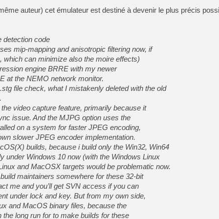
[GK] Beast of Reincarnation
ême auteur) cet émulateur est destiné à devenir le plus précis possib
[GK] Ubisoft : fin de parti
[GK] Mémoire cash - Metroid
[GK] Dan Houser (GTA) défe
[GK] Comment EA Sports FC
 detection code
[GK] Crimson Moon : un Dark
[GK] Isle of Reveries : le j
ses mip-mapping and anisotropic filtering now, if
[GK] Moonlighter 2 : The En
e, which can minimize also the moire effects)
[GK] Capcom relance Monste
pression engine BRRE with my newer
RE at the NEMO network monitor.
tg file check, what I mistakenly deleted with the old
.
[Mo5] Deux inédits du Virtu
[GK] Le beat'em up The Walk
the video capture feature, primarily because it
ync issue. And the MJPG option uses the
[GK] Endless Legend 2 : enf
stalled on a system for faster JPEG encoding,
s own slower JPEG encoder implementation.
cOS(X) builds, because i build only the Win32, Win64
[LS] [PS5] Premiers signes 
ectly under Windows 10 now (with the Windows Linux
 Linux and MacOSX targets would be problematic now.
ry build maintainers somewhere for these 32-bit
ct me and you’ll get SVN access if you can
nt under lock and key. But from my own side,
inux and MacOS binary files, because the
n the long run for to make builds for these