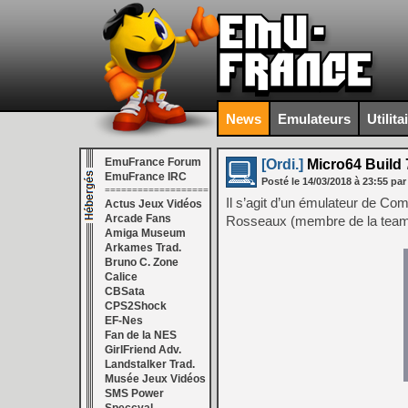
News
Emulateurs
Utilita
EmuFrance Forum
[Ordi.]
Micro64 Build 
EmuFrance IRC
Posté le
14/03/2018
à
23:55
par
===================
Il s’agit d’un émulateur de 
Actus Jeux Vidéos
Arcade Fans
Rosseaux (membre de la tea
Amiga Museum
Arkames Trad.
Bruno C. Zone
Calice
CBSata
CPS2Shock
EF-Nes
Fan de la NES
GirlFriend Adv.
Landstalker Trad.
Musée Jeux Vidéos
SMS Power