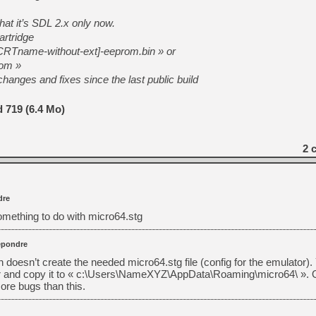
hat it’s SDL 2.x only now.
artridge
CRTname-without-ext]-eeprom.bin » or
rom »
hanges and fixes since the last public build
 719 (6.4 Mo)
2
c
dre
omething to do with micro64.stg
pondre
 doesn’t create the needed micro64.stg file (config for the emulator)
tor and copy it to « c:\Users\NameXYZ\AppData\Roaming\micro64\ ». O
ore bugs than this.