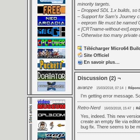
minority targets.
– Dropped SDL 1.x builds, so t
– Support for Sam’s Journey c
– eeprom file must be named 
« [CRTname-without-ext].eep
– Otherwise too many private c
Télécharger Micro64 Build
Site Officiel
En savoir plus…
Discussion (2) ¬
avanze
15/03/2018, 07:14
|
Répon
I’m getting error message. S
Retro-Nerd
16/03/2018, 15:47
|
Ré
Yes, indeed. This new version
create an empty file via edi
bug fix. There seems to be m