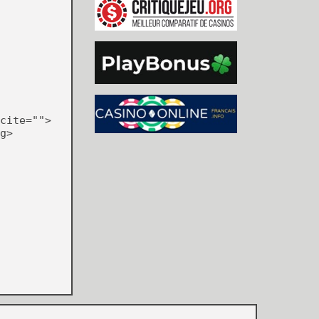
cite="">
g>