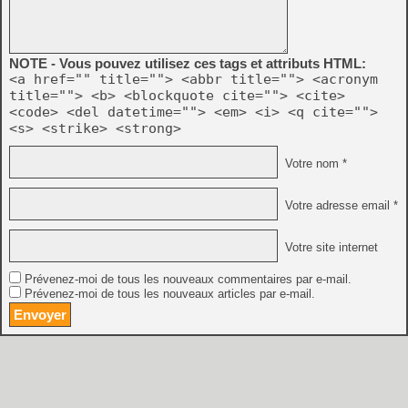
NOTE - Vous pouvez utilisez ces tags et attributs HTML:
<a href="" title=""> <abbr title=""> <acronym
title=""> <b> <blockquote cite=""> <cite>
<code> <del datetime=""> <em> <i> <q cite="">
<s> <strike> <strong>
Votre nom *
Votre adresse email *
Votre site internet
Prévenez-moi de tous les nouveaux commentaires par e-mail.
Prévenez-moi de tous les nouveaux articles par e-mail.