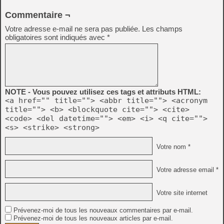
Commentaire ¬
Votre adresse e-mail ne sera pas publiée.
Les champs
obligatoires sont indiqués avec
*
NOTE - Vous pouvez utilisez ces tags et attributs HTML:
<a href="" title=""> <abbr title=""> <acronym
title=""> <b> <blockquote cite=""> <cite>
<code> <del datetime=""> <em> <i> <q cite="">
<s> <strike> <strong>
Votre nom *
Votre adresse email *
Votre site internet
Prévenez-moi de tous les nouveaux commentaires par e-mail.
Prévenez-moi de tous les nouveaux articles par e-mail.