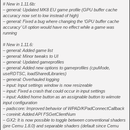
# New in 1.11.6b:
– general: Updated MK8 EU game profile (GPU buffer cache
accuracy now set to low instead of high)
– general: Fixed a bug where changing the ‘GPU buffer cache
accuracy’ UI option would have no effect while a game was
running
# New in 1.11.6:
– general: Added game list
– general: Minor tweaks to UI
– general: Updated gameprofiles
– general: Added new options to gameprofiles (cpuMode,
useRDTSC, loadSharedLibraries)
– general: Overhauled logging
– input: Input settings window is now resizeable
– input: Fixed a crash that could occur in input settings
– input: Added home button as an assignable button to wiimote
input configuration
– padscore: Improved behavior of WPAD/KPadConnectCallback
– coreinit: Added API FSGetClientNum
– GX2: It is now possible to toggle between conventional shaders
(pre Cemu 1.8.0) and separable shaders (default since Cemu