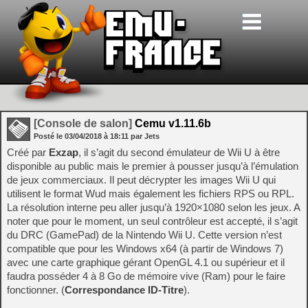
[Console de salon]
Cemu v1.11.6b
Posté le
03/04/2018
à
18:11
par Jets
Créé par
Exzap
, il s’agit du second émulateur de Wii U à être
disponible au public mais le premier à pousser jusqu’à l’émulation
de jeux commerciaux. Il peut décrypter les images Wii U qui
utilisent le format Wud mais également les fichiers RPS ou RPL.
La résolution interne peu aller jusqu’à 1920×1080 selon les jeux. A
noter que pour le moment, un seul contrôleur est accepté, il s’agit
du DRC (GamePad) de la Nintendo Wii U. Cette version n’est
compatible que pour les Windows x64 (à partir de Windows 7)
avec une carte graphique gérant OpenGL 4.1 ou supérieur et il
faudra posséder 4 à 8 Go de mémoire vive (Ram) pour le faire
fonctionner. (
Correspondance ID-Titre
).