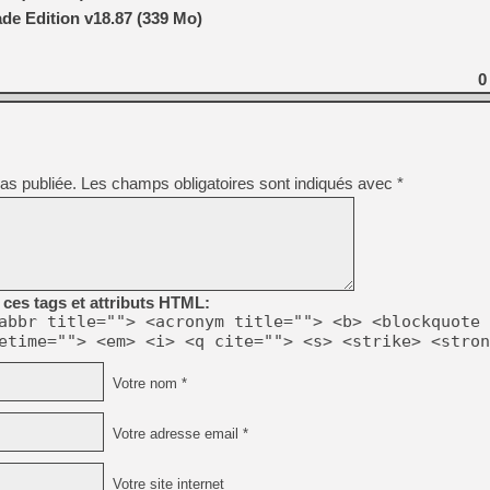
[GK] Résultats Nintendo : 
e Edition v18.87 (339 Mo)
[GK] Déjà des dégraissage
[Mo5] Brickboy cherche à r
0
[GK] Minecraft et ses « Gra
[GK] Beast of Reincarnation
[GK] Ubisoft : fin de parti
[GK] Mémoire cash - Metroid
[GK] Dan Houser (GTA) défe
as publiée.
Les champs obligatoires sont indiqués avec
*
[GK] Comment EA Sports FC
[GK] Crimson Moon : un Dark
[GK] Isle of Reveries : le j
[GK] Moonlighter 2 : The En
[GK] Capcom relance Monste
ces tags et attributs HTML:
abbr title=""> <acronym title=""> <b> <blockquote 
[GK] Guillermo del Toro ado
etime=""> <em> <i> <q cite=""> <s> <strike> <stron
Votre nom *
Votre adresse email *
Votre site internet