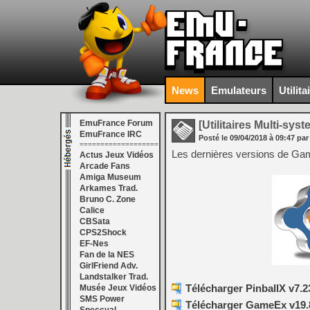
News
Emulateurs
Utilita
EmuFrance Forum
[Utilitaires Multi-sys
EmuFrance IRC
Posté le
09/04/2018
à
09:47
par
===================
Les dernières versions de Gam
Actus Jeux Vidéos
Arcade Fans
Amiga Museum
Arkames Trad.
Bruno C. Zone
Calice
CBSata
CPS2Shock
EF-Nes
Fan de la NES
GirlFriend Adv.
Landstalker Trad.
Télécharger PinballX v7.2
Musée Jeux Vidéos
SMS Power
Télécharger GameEx v19.