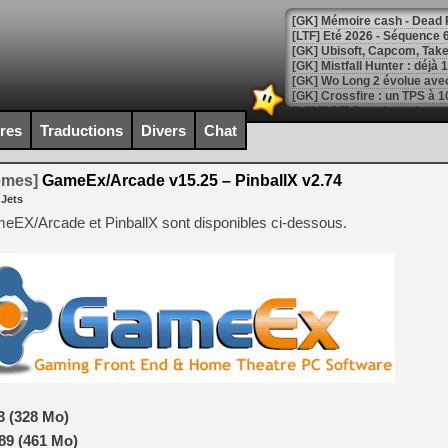
[LTF] Eté 2026 - Séquence 
[GK] Mistfall Hunter : déjà 
[GK] Wo Long 2 évolue avec
[GK] Crossfire : un TPS à 100
[LS] [PS5] Premiers signes 
ires
Traductions
Divers
Chat
temes]
GameEx/Arcade v15.25 – PinballX v2.74
 Jets
[Mo5] DOOM arrive en cart
eEX/Arcade et PinballX sont disponibles ci-dessous.
[GK] Bethesda fête les 30 
[GK] Roblox : l'action en B
[GK] Agenda - GeForce NOW
[GK] Devolver Digital en a 
[LS] [PS5] ps5-y2jb-autolo
[GK] Pourquoi Marvel Tokon 
[GK] Test : Restory : Chill
[GK] GTA 6 : Rockstar Games
3 (328 Mo)
[GK] Hot Wheels Infinite Rus
89 (461 Mo)
[GK] Mémoire cash - Secret 