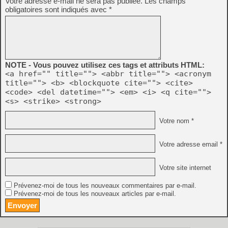
Votre adresse e-mail ne sera pas publiée.
Les champs
obligatoires sont indiqués avec
*
NOTE - Vous pouvez utilisez ces tags et attributs HTML:
<a href="" title=""> <abbr title=""> <acronym
title=""> <b> <blockquote cite=""> <cite>
<code> <del datetime=""> <em> <i> <q cite="">
<s> <strike> <strong>
Votre nom *
Votre adresse email *
Votre site internet
Prévenez-moi de tous les nouveaux commentaires par e-mail.
Prévenez-moi de tous les nouveaux articles par e-mail.