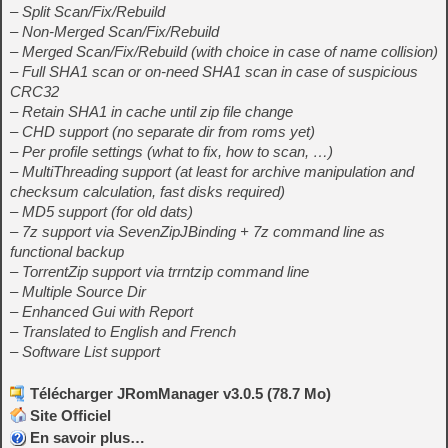
– Split Scan/Fix/Rebuild
– Non-Merged Scan/Fix/Rebuild
– Merged Scan/Fix/Rebuild (with choice in case of name collision)
– Full SHA1 scan or on-need SHA1 scan in case of suspicious
CRC32
– Retain SHA1 in cache until zip file change
– CHD support (no separate dir from roms yet)
– Per profile settings (what to fix, how to scan, …)
– MultiThreading support (at least for archive manipulation and
checksum calculation, fast disks required)
– MD5 support (for old dats)
– 7z support via SevenZipJBinding + 7z command line as
functional backup
– TorrentZip support via trrntzip command line
– Multiple Source Dir
– Enhanced Gui with Report
– Translated to English and French
– Software List support
Télécharger JRomManager v3.0.5 (78.7 Mo)
Site Officiel
En savoir plus…