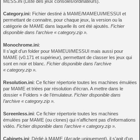
MESS.ini (Liste des jeux consoles/ordinateurs).
Category.ini:
Fichier destiné à MAME/MAMEUI/MESSUI et
permettant de connaitre, pour chaque jeux, la version ou la
catégorie de MAME dans laquelle ils ont été ajoutés.
Fichier
disponible dans l’archive « category.zip ».
Monochrome.ini
:
Il s’agit d’un folder pour MAMEUI/MESSUI mais aussi pour
MAME (v0.171 et supérieur), permettant de classer les jeux qui
sont en noir et blanc.
Fichier disponible dans l’archive
« category.zip ».
Resolution.ini
: Ce fichier répertorie toutes les machines émulées
par MAME et triées par résolution d’écran. A mettre dans le
dossier « Folders » de l’émulateur.
Fichier disponible dans
l’archive « category.zip ».
Screenless.ini
: Ce fichier répertorie toutes les machines
émulées par MAME (ou clones) qui n’affichent pas d’informations
vidéo.
Fichier disponible dans l’archive « category.zip ».
Cabinets.ini
: Dédié à MAME (Arcade uniquement), il s’agit d’un