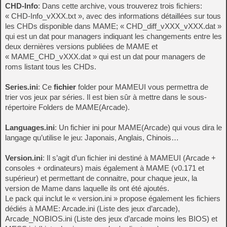
CHD-Info
: Dans cette archive, vous trouverez trois fichiers:
« CHD-Info_vXXX.txt », avec des informations détaillées sur tous
les CHDs disponible dans MAME; « CHD_diff_vXXX_vXXX.dat »
qui est un dat pour managers indiquant les changements entre les
deux dernières versions publiées de MAME et
« MAME_CHD_vXXX.dat » qui est un dat pour managers de
roms listant tous les CHDs.
Series.ini
: Ce
fichier
folder pour MAMEUI vous permettra de
trier vos jeux par séries. Il est bien sûr à mettre dans le sous-
répertoire Folders de MAME(Arcade).
Languages.ini
: Un fichier ini pour MAME(Arcade) qui vous dira le
langage qu’utilise le jeu: Japonais, Anglais, Chinois…
Version.ini
: Il s’agit d’un fichier ini destiné à MAMEUI (Arcade +
consoles + ordinateurs) mais également à MAME (v0.171 et
supérieur) et permettant de connaitre, pour chaque jeux, la
version de Mame dans laquelle ils ont été ajoutés.
Le pack qui inclut le « version.ini » propose également les fichiers
dédiés à MAME: Arcade.ini (Liste des jeux d’arcade),
Arcade_NOBIOS.ini (Liste des jeux d’arcade moins les BIOS) et