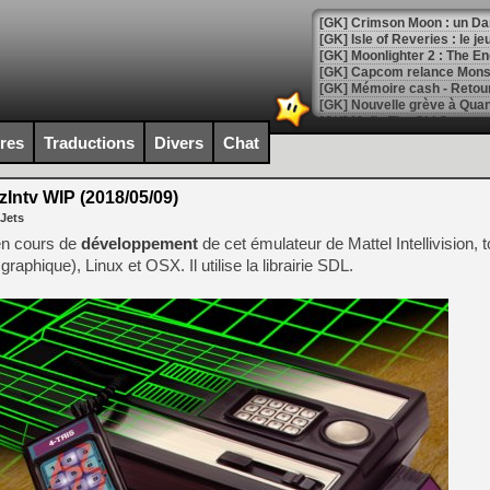
[GK] Crimson Moon : un Dark
[GK] Isle of Reveries : le j
[GK] Moonlighter 2 : The En
[GK] Capcom relance Monste
ires
Traductions
Divers
Chat
[Mo5] Deux inédits du Virtu
[GK] Le beat'em up The Walk
zIntv WIP (2018/05/09)
[GK] Endless Legend 2 : enf
 Jets
 en cours de
développement
de cet émulateur de Mattel Intellivision, 
aphique), Linux et OSX. Il utilise la librairie SDL.
[LS] [PS5] Le WebKit Userl
[GK] Oubliez Crazy Taxi, S
[LS] [Switch] NSZ 5.0.0 es
[GK] No More Room in Hell 2
[GK] Un chatbot Atelier Ryz
[GK] Mémoire cash - Splatte
[GK] Nvidia : le prix des 