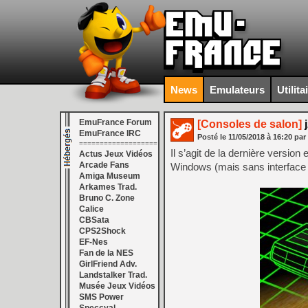
News
Emulateurs
Utilita
EmuFrance Forum
[Consoles de salon]
j
EmuFrance IRC
Posté le
11/05/2018
à
16:20
par
===================
Il s’agit de la dernière version
Actus Jeux Vidéos
Arcade Fans
Windows (mais sans interface gr
Amiga Museum
Arkames Trad.
Bruno C. Zone
Calice
CBSata
CPS2Shock
EF-Nes
Fan de la NES
GirlFriend Adv.
Landstalker Trad.
Musée Jeux Vidéos
SMS Power