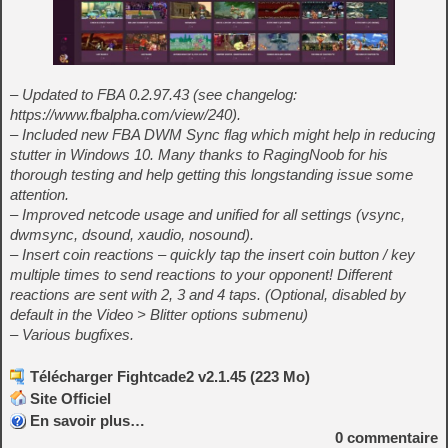
– Updated to FBA 0.2.97.43 (see changelog:
https://www.fbalpha.com/view/240).
– Included new FBA DWM Sync flag which might help in reducing
stutter in Windows 10. Many thanks to RagingNoob for his
thorough testing and help getting this longstanding issue some
attention.
– Improved netcode usage and unified for all settings (vsync,
dwmsync, dsound, xaudio, nosound).
– Insert coin reactions – quickly tap the insert coin button / key
multiple times to send reactions to your opponent! Different
reactions are sent with 2, 3 and 4 taps. (Optional, disabled by
default in the Video > Blitter options submenu)
– Various bugfixes.
Télécharger Fightcade2 v2.1.45 (223 Mo)
Site Officiel
En savoir plus…
0
commentaire