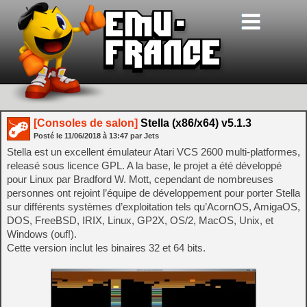
[Consoles de salon]
Stella (x86/x64) v5.1.3
Posté le
11/06/2018
à
13:47
par Jets
Stella est un excellent émulateur Atari VCS 2600 multi-platformes,
releasé sous licence GPL. A la base, le projet a été développé
pour Linux par Bradford W. Mott, cependant de nombreuses
personnes ont rejoint l’équipe de développement pour porter Stella
sur différents systèmes d’exploitation tels qu’AcornOS, AmigaOS,
DOS, FreeBSD, IRIX, Linux, GP2X, OS/2, MacOS, Unix, et
Windows (ouf!).
Cette version inclut les binaires 32 et 64 bits.