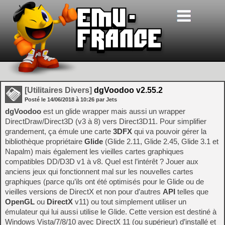
[Utilitaires Divers]
dgVoodoo v2.55.2
Posté le
14/06/2018
à
10:26
par Jets
dgVoodoo
est un glide wrapper mais aussi un wrapper
DirectDraw/Direct3D (v3 à 8) vers Direct3D11. Pour simplifier
grandement, ça émule une carte
3DFX
qui va pouvoir gérer la
bibliothèque propriétaire
Glide
(Glide 2.11, Glide 2.45, Glide 3.1 et
Napalm) mais également les vieilles cartes graphiques
compatibles DD/D3D v1 à v8. Quel est l’intérêt ? Jouer aux
anciens jeux qui fonctionnent mal sur les nouvelles cartes
graphiques (parce qu’ils ont été optimisés pour le Glide ou de
vieilles versions de DirectX et non pour d’autres
API
telles que
OpenGL
ou
DirectX
v11) ou tout simplement utiliser un
émulateur qui lui aussi utilise le Glide. Cette version est destiné à
Windows Vista/7/8/10 avec DirectX 11 (ou supérieur) d’installé et