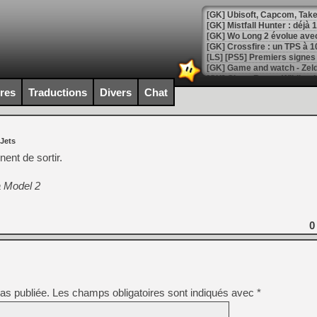
[GK] Mistfall Hunter : déjà 
[GK] Wo Long 2 évolue avec
[GK] Crossfire : un TPS à 100
[LS] [PS5] Premiers signes 
ires
Traductions
Divers
Chat
[Mo5] DOOM arrive en cart
 Jets
[GK] Bethesda fête les 30 
[GK] Roblox : l'action en B
ent de sortir.
a Model 2
[GK] Agenda - GeForce NOW
[GK] Devolver Digital en a 
0
[LS] [PS5] ps5-y2jb-autolo
[GK] Pourquoi Marvel Tokon 
[GK] Test : Restory : Chill
[GK] GTA 6 : Rockstar Games
[GK] Hot Wheels Infinite Rus
[GK] Mémoire cash - Secret 
as publiée.
Les champs obligatoires sont indiqués avec
*
[GK] Résultats Nintendo : 