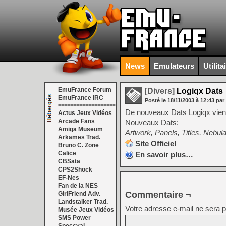
News
Emulateurs
Utilita
EmuFrance Forum
[Divers]
Logiqx Dats
EmuFrance IRC
Posté le
18/11/2003
à
12:43
par
===================
De nouveaux Dats Logiqx vienn
Actus Jeux Vidéos
Arcade Fans
Nouveaux Dats:
Amiga Museum
Artwork, Panels, Titles, Nebul
Arkames Trad.
Site Officiel
Bruno C. Zone
Calice
En savoir plus…
CBSata
CPS2Shock
EF-Nes
Fan de la NES
Commentaire ¬
GirlFriend Adv.
Landstalker Trad.
Votre adresse e-mail ne sera p
Musée Jeux Vidéos
SMS Power