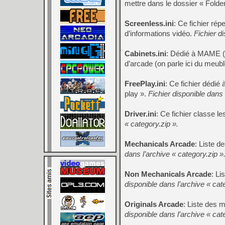
mettre dans le dossier « Folde
Screenless.ini
: Ce fichier ré
d’informations vidéo.
Fichier d
Cabinets.ini
: Dédié à MAME (Ar
d’arcade (on parle ici du meub
FreePlay.ini
: Ce fichier dédi
play ».
Fichier disponible dans 
Driver.ini
: Ce fichier classe 
« category.zip ».
Mechanicals Arcade
: Liste 
dans l’archive « category.zip »
Non Mechanicals Arcade
: L
disponible dans l’archive « cat
Originals Arcade
: Liste des 
disponible dans l’archive « cat