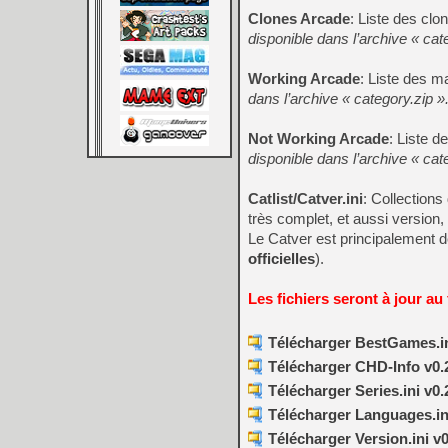
Clones Arcade
: Liste des cl
disponible dans l’archive « cat
Working Arcade
: Liste des 
dans l’archive « category.zip »
Not Working Arcade
: Liste 
disponible dans l’archive « cat
Catlist/Catver.ini
: Collection
très complet, et aussi version,
Le Catver est principalement de
officielles
).
Les fichiers seront à jour au
Télécharger BestGames.in
Télécharger CHD-Info v0.
Télécharger Series.ini v0.
Télécharger Languages.ini
Télécharger Version.ini v