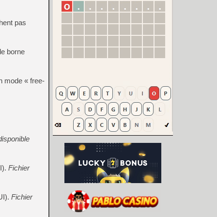
chent pas
de borne
n mode « free-
disponible
I).
Fichier
UI).
Fichier