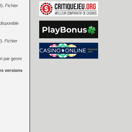
I).
Fichier
 disponible
I).
Fichier
ri par genre
es versions