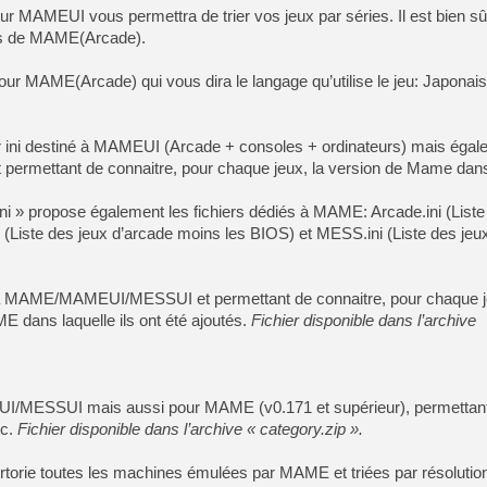
ur MAMEUI vous permettra de trier vos jeux par séries. Il est bien sû
ers de MAME(Arcade).
[Mo5] DOOM arrive en cart
[GK] Bethesda fête les 30 
[GK] Roblox : l'action en B
 pour MAME(Arcade) qui vous dira le langage qu’utilise le jeu: Japonais
[GK] Agenda - GeForce NOW
chier ini destiné à MAMEUI (Arcade + consoles + ordinateurs) mais éga
[GK] Devolver Digital en a 
permettant de connaitre, pour chaque jeux, la version de Mame dans 
[LS] [PS5] ps5-y2jb-autolo
.ini » propose également les fichiers dédiés à MAME: Arcade.ini (Liste
[GK] Pourquoi Marvel Tokon 
(Liste des jeux d’arcade moins les BIOS) et MESS.ini (Liste des jeu
[GK] Test : Restory : Chill
[GK] GTA 6 : Rockstar Games
[GK] Hot Wheels Infinite Rus
[GK] Mémoire cash - Secret 
 à MAME/MAMEUI/MESSUI et permettant de connaitre, pour chaque je
[GK] Résultats Nintendo : 
E dans laquelle ils ont été ajoutés.
Fichier disponible dans l’archive
[GK] Dans ce jeu de platefo
MEUI/MESSUI mais aussi pour MAME (v0.171 et supérieur), permettant
nc.
Fichier disponible dans l’archive « category.zip ».
pertorie toutes les machines émulées par MAME et triées par résolution