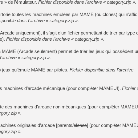
rs » de l’émulateur.
Fichier disponible dans l’archive « category.zip ».
pertorie toutes les machines émulées par MAME (ou clones) qui n’affi
isponible dans l’archive « category.zip ».
cade uniquement), il s’agit d’un fichier permettant de trier par type 
le).
Fichier disponible dans l’archive « category.zip ».
é à MAME (Arcade seulement) permet de trier les jeux qui possèdent u
l’archive « category.zip ».
les jeux qu’émule MAME par pilotes.
Fichier disponible dans l’archive
des machines d’arcade mécanique (pour compléter MAMEUI).
Fichier 
.
iste des machines d’arcade non mécaniques (pour compléter MAMEU
egory.zip ».
machines originales d’arcade [parents/
clones
] (pour compléter MAME
egory.zip ».