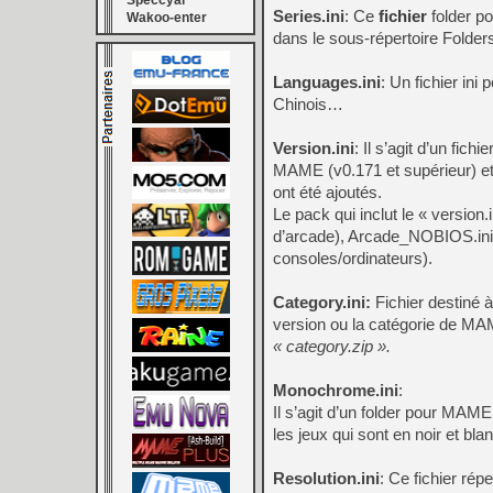
Speccyal
Series.ini
: Ce
fichier
folder po
Wakoo-enter
dans le sous-répertoire Fold
Languages.ini
: Un fichier ini
Chinois…
Version.ini
: Il s’agit d’un fi
MAME (v0.171 et supérieur) et 
ont été ajoutés.
Le pack qui inclut le « version
d’arcade), Arcade_NOBIOS.ini 
consoles/ordinateurs).
Category.ini:
Fichier destiné
version ou la catégorie de MAM
« category.zip ».
Monochrome.ini
:
Il s’agit d’un folder pour MA
les jeux qui sont en noir et bla
Resolution.ini
: Ce fichier ré