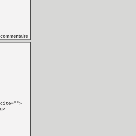
commentaire
cite="">
g>