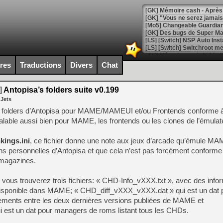
[GK] Mémoire cash - Après 
[GK] "Vous ne serez jamais
[Mo5] Changeable Guardian 
[GK] Des bugs de Super Mar
[LS] [Switch] NSP Auto Inst
ires
Traductions
Divers
Chat
[GK] La saga horrifique Am
]
Antopisa’s folders suite v0.199
 Jets
de folders d’Antopisa pour MAME/MAMEUI et/ou Frontends conforme à 
lable aussi bien pour MAME, les frontends ou les clones de l’émulat
[GK] Le portage de Super M
[Mo5] Le jeu de course fut
[GK] Guillermo del Toro ado
kings.ini
, ce fichier donne une note aux jeux d’arcade qu’émule M
ns personnelles d’Antopisa et que cela n’est pas forcément conforme
[LTF] Eté 2026 - Séquence 
 magazines.
[GK] Mistfall Hunter : déjà 
[GK] Wo Long 2 évolue avec
, vous trouverez trois fichiers: « CHD-Info_vXXX.txt », avec des info
[GK] Crossfire : un TPS à 100
 disponible dans MAME; « CHD_diff_vXXX_vXXX.dat » qui est un dat 
[LS] [PS5] Premiers signes 
ements entre les deux dernières versions publiées de MAME et
st un dat pour managers de roms listant tous les CHDs.