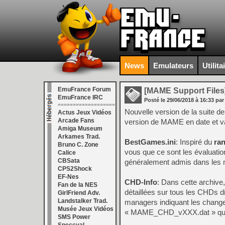
News
Emulateurs
Utilita
EmuFrance Forum
[MAME Support Files
EmuFrance IRC
Posté le
29/06/2018
à
16:33
par
===================
Nouvelle version de la suite 
Actus Jeux Vidéos
Arcade Fans
version de MAME en date et va
Amiga Museum
Arkames Trad.
BestGames.ini
: Inspiré du
ran
Bruno C. Zone
vous que ce sont les évaluatio
Calice
CBSata
généralement admis dans les
CPS2Shock
EF-Nes
CHD-Info
: Dans cette archive
Fan de la NES
détaillées sur tous les CHDs
GirlFriend Adv.
Landstalker Trad.
managers indiquant les chang
Musée Jeux Vidéos
« MAME_CHD_vXXX.dat » qui e
SMS Power