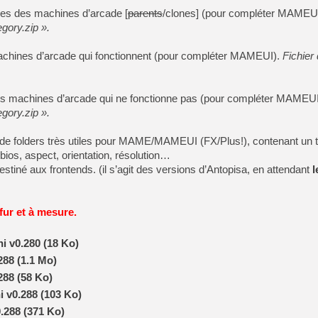
ones des machines d’arcade [
parents
/clones] (pour compléter MAMEU
egory.zip ».
machines d’arcade qui fonctionnent (pour compléter MAMEUI).
Fichier
.
des machines d’arcade qui ne fonctionne pas (pour compléter MAMEU
egory.zip ».
s de folders très utiles pour MAME/MAMEUI (FX/Plus!), contenant un t
 bios, aspect, orientation, résolution…
stiné aux frontends. (il s’agit des versions d’Antopisa, en attendant
l
 fur et à mesure.
i v0.280 (18 Ko)
288 (1.1 Mo)
288 (58 Ko)
 v0.288 (103 Ko)
0.288 (371 Ko)