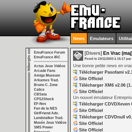
News
Emulateurs
Utilita
EmuFrance Forum
[Divers]
En Vrac (maj
EmuFrance IRC
Posté le
23/11/2003
à
15:17
par
===================
Une bonne petite news en vrac
Actus Jeux Vidéos
Arcade Fans
Télécharger Pasofami v2.3
Amiga Museum
Site Officiel
Arkames Trad.
Télécharger XM6 v2.06 (1
Bruno C. Zone
Calice
Site Officiel
CBSata
Un nouvel émulateur Entrepris
CPS2Shock
Télécharger CDVDXeven 0
EF-Nes
Fan de la NES
Site Officiel
GirlFriend Adv.
Télécharger CDVDnull v0.
Landstalker Trad.
Musée Jeux Vidéos
Site Officiel
SMS Power
Site Officiel