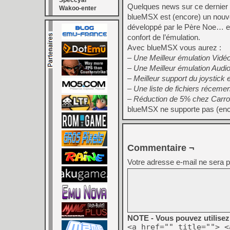
Speccyal
Quelques news sur ce dernier p
Wakoo-enter
blueMSX est (encore) un nouve
développé par le Père Noe… euh
confort de l’émulation.
Avec blueMSX vous aurez :
– Une Meilleur émulation Vidéo
– Une Meilleur émulation Audio
– Meilleur support du joystick
– Une liste de fichiers récemen
– Réduction de 5% chez Carrouf
blueMSX ne supporte pas (enc
Commentaire ¬
Votre adresse e-mail ne sera p
NOTE - Vous pouvez utilisez 
<a href="" title=""> <