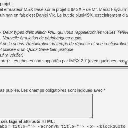
[GK] Beast of Reincarnation
rojet :
[GK] Ubisoft : fin de parti
l émulateur MSX basé sur le projet « fMSX » de Mr. Marat Fayzulli
[GK] Mémoire cash - Metroid
 nan en fait c’est Daniel Vik. Le but de blueMSX, est clairement d’a
[GK] Dan Houser (GTA) défe
[GK] Comment EA Sports FC
[GK] Crimson Moon : un Dark
[GK] Isle of Reveries : le j
. Deux types d’émulation PAL, qui vous rappeleront les vieilles Télév
[GK] Moonlighter 2 : The En
[GK] Capcom relance Monste
. Nouvelle émulation de périphériques audio.
 et de la souris. Amélioration du temps de réponse et une configuratio
t utilisée & un Quick Save bien pratique
 (a vérifier)
[Mo5] Deux inédits du Virtu
ore) : Les choses non supportés par fMSX 2.7 (avec quelques excep
[GK] Le beat'em up The Walk
0
[GK] Endless Legend 2 : enf
[LS] [PS5] Premiers signes 
as publiée.
Les champs obligatoires sont indiqués avec
*
ces tags et attributs HTML:
abbr title=""> <acronym title=""> <b> <blockquote 