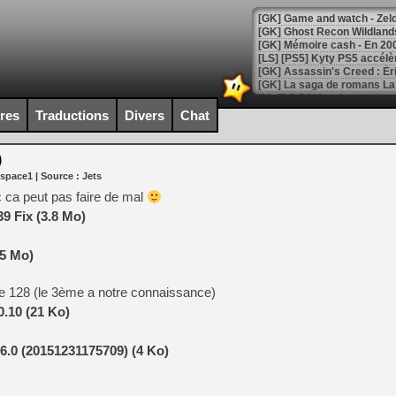
[Mo5] DOOM arrive en cart
[GK] Bethesda fête les 30 
ires
Traductions
Divers
Chat
[GK] Roblox : l'action en B
)
[GK] Agenda - GeForce NOW
 space1
| Source :
Jets
[GK] Devolver Digital en a 
 ca peut pas faire de mal
9 Fix (3.8 Mo)
[LS] [PS5] ps5-y2jb-autolo
[GK] Pourquoi Marvel Tokon 
.5 Mo)
[GK] Test : Restory : Chill
[GK] GTA 6 : Rockstar Games
[GK] Hot Wheels Infinite Rus
e 128 (le 3ème a notre connaissance)
[GK] Mémoire cash - Secret 
.10 (21 Ko)
[GK] Résultats Nintendo : 
[GK] Déjà des dégraissage
6.0 (20151231175709) (4 Ko)
[Mo5] Brickboy cherche à r
[GK] Minecraft et ses « Gra